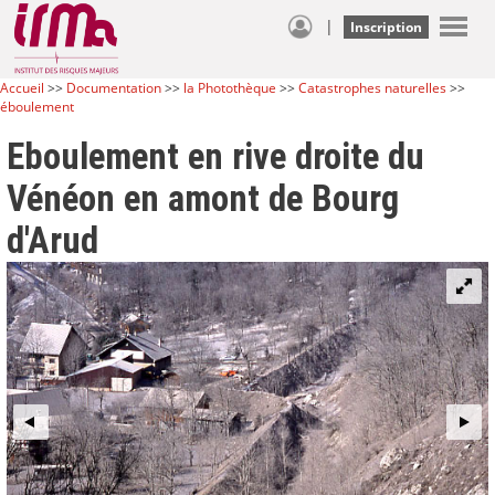
|
Inscription
Accueil
>>
Documentation
>>
la Photothèque
>>
Catastrophes naturelles
>>
éboulement
Eboulement en rive droite du
Vénéon en amont de Bourg
d'Arud