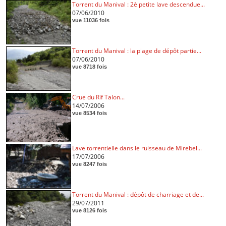
Torrent du Manival : 2è petite lave descendue...
07/06/2010
vue 11036 fois
Torrent du Manival : la plage de dépôt partie...
07/06/2010
vue 8718 fois
Crue du Rif Talon...
14/07/2006
vue 8534 fois
Lave torrentielle dans le ruisseau de Mirebel...
17/07/2006
vue 8247 fois
Torrent du Manival : dépôt de charriage et de...
29/07/2011
vue 8126 fois