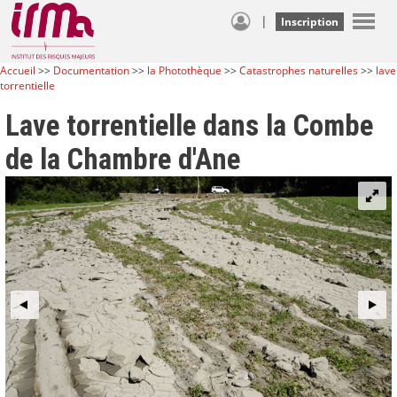
|
Inscription
Accueil
>>
Documentation
>>
la Photothèque
>>
Catastrophes naturelles
>>
lave
torrentielle
Lave torrentielle dans la Combe
de la Chambre d'Ane