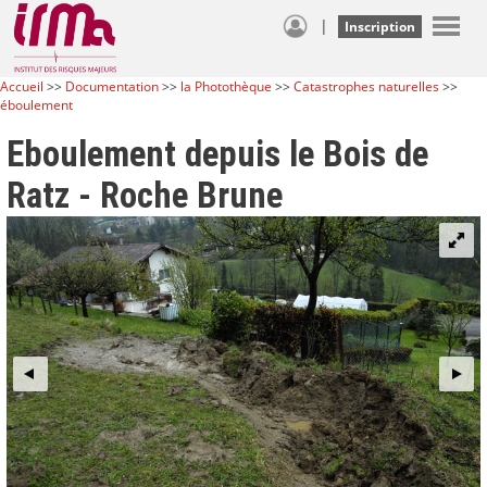
|
Inscription
Accueil
>>
Documentation
>>
la Photothèque
>>
Catastrophes naturelles
>>
éboulement
Eboulement depuis le Bois de
Ratz - Roche Brune