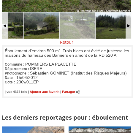
Retour
Éboulement d'environ 500 m³. Trois blocs ont évité de justesse les
maisons du hameau des Barniers en amont de la RD 520 A.
POMMIERS LA PLACETTE
Commune :
ISERE
Département :
:
Sébastien GOMINET (Institut des Risques Majeurs)
Photographe
:
15/04/2012
Date
:
236w011EP
Cote
| vue 4374 fois |
Ajouter aux favoris
|
Partager
Les derniers reportages pour : éboulement