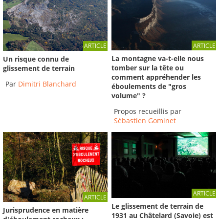
ARTICLE
ARTICLE
La montagne va-t-elle nous
Un risque connu de
tomber sur la tête ou
glissement de terrain
comment appréhender les
Par
Dimitri Blanchard
éboulements de "gros
volume" ?
Propos recueillis par
Sébastien Gominet
ARTICLE
ARTICLE
Le glissement de terrain de
Jurisprudence en matière
1931 au Châtelard (Savoie) est