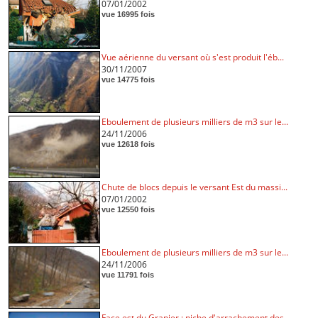
07/01/2002
vue 16995 fois
Vue aérienne du versant où s'est produit l'éb...
30/11/2007
vue 14775 fois
Eboulement de plusieurs milliers de m3 sur le...
24/11/2006
vue 12618 fois
Chute de blocs depuis le versant Est du massi...
07/01/2002
vue 12550 fois
Eboulement de plusieurs milliers de m3 sur le...
24/11/2006
vue 11791 fois
Face est du Granier : niche d'arrachement des...