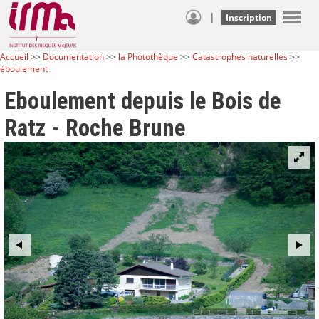
|
Inscription
Accueil
>>
Documentation
>>
la Photothèque
>>
Catastrophes naturelles
>>
éboulement
Eboulement depuis le Bois de
Ratz - Roche Brune