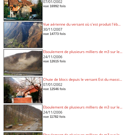
07/01/2002
vue 16992 fois
Vue aérienne du versant où s'est produit l'éb...
30/11/2007
vue 14773 fois
Eboulement de plusieurs milliers de m3 sur le...
24/11/2006
vue 12615 fois
Chute de blocs depuis le versant Est du massi...
07/01/2002
vue 12546 fois
Eboulement de plusieurs milliers de m3 sur le...
24/11/2006
vue 11782 fois
Eboulement de plusieurs milliers de m3 sur le...