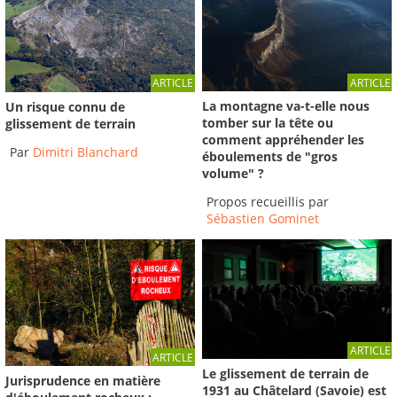
ARTICLE
ARTICLE
La montagne va-t-elle nous
Un risque connu de
tomber sur la tête ou
glissement de terrain
comment appréhender les
Par
Dimitri Blanchard
éboulements de "gros
volume" ?
Propos recueillis par
Sébastien Gominet
ARTICLE
ARTICLE
Le glissement de terrain de
Jurisprudence en matière
1931 au Châtelard (Savoie) est