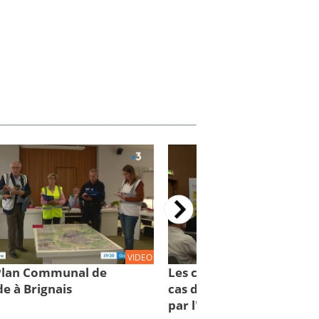
VIDEO
 Plan Communal de
Les comportements à con
e à Brignais
cas d'inondations : des cl
par l'IRMa et la mission 