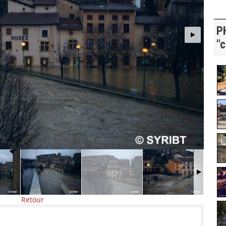
P
"c
Retour