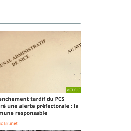
ARTICLE
enchement tardif du PCS
ré une alerte préfectorale : la
une responsable
uc Brunet