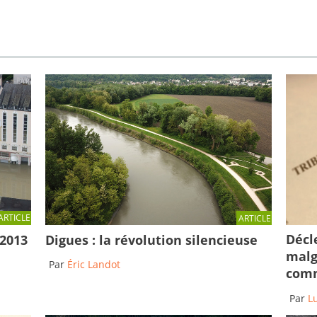
ARTICLE
ARTICLE
Décl
 2013
Digues : la révolution silencieuse
malg
Par
Éric Landot
comm
Par
L