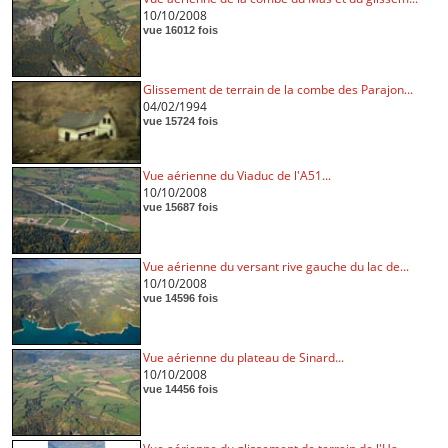
10/10/2008
vue 16012 fois
Glissement de terrain de la combe des Parajon...
04/02/1994
vue 15724 fois
Vue aérienne du Viaduc de l'A51...
10/10/2008
vue 15687 fois
Vue aérienne du versant rive gauche du lac de...
10/10/2008
vue 14596 fois
Vue aérienne du plateau de Sinard...
10/10/2008
vue 14456 fois