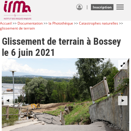
|
Inscription
Accueil
>>
Documentation
>>
la Photothèque
>>
Catastrophes naturelles
>>
glissement de terrain
Glissement de terrain à Bossey
le 6 juin 2021