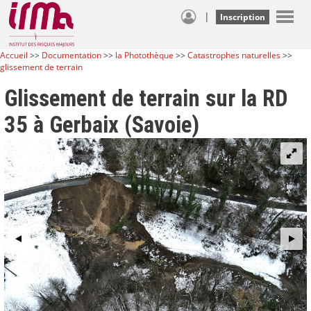
|
Inscription
Accueil
>>
Documentation
>>
la Photothèque
>>
Catastrophes naturelles
>>
glissement de terrain
Glissement de terrain sur la RD
35 à Gerbaix (Savoie)