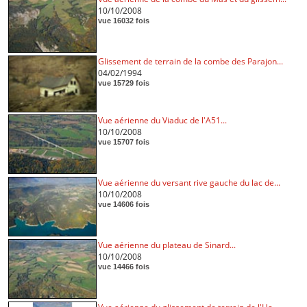
10/10/2008
vue 16032 fois
Glissement de terrain de la combe des Parajon...
04/02/1994
vue 15729 fois
Vue aérienne du Viaduc de l'A51...
10/10/2008
vue 15707 fois
Vue aérienne du versant rive gauche du lac de...
10/10/2008
vue 14606 fois
Vue aérienne du plateau de Sinard...
10/10/2008
vue 14466 fois