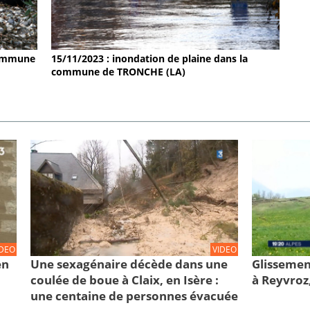
 commune
15/11/2023 : inondation de plaine dans la
commune de TRONCHE (LA)
IDEO
VIDEO
en
Une sexagénaire décède dans une
Glissemen
coulée de boue à Claix, en Isère :
à Reyvroz
une centaine de personnes évacuée