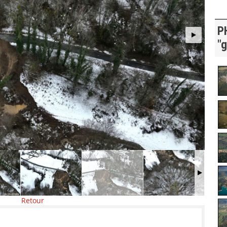
P
"g
Retour