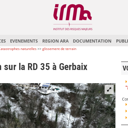
CES
EVENEMENTS
REGION ARA
DOCUMENTATION
PUBL
atastrophes naturelles
>>
glissement de terrain
n sur la RD 35 à Gerbaix
V
"
Co