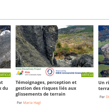
ARTICLE
ARTICLE
Témoignages, perception et
nt
Un r
gestion des risques liés aux
x du
terr
glissements de terrain
Par
D
Par
Maria Hagl