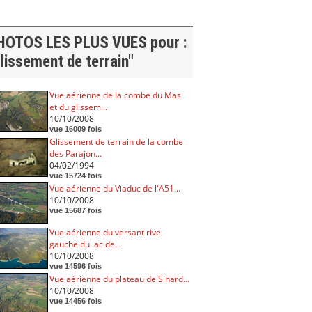
HOTOS LES PLUS VUES pour :
lissement de terrain"
Vue aérienne de la combe du Mas
et du glissem...
10/10/2008
vue 16009 fois
Glissement de terrain de la combe
des Parajon...
04/02/1994
vue 15724 fois
Vue aérienne du Viaduc de l'A51...
10/10/2008
vue 15687 fois
Vue aérienne du versant rive
gauche du lac de...
10/10/2008
vue 14596 fois
Vue aérienne du plateau de Sinard...
10/10/2008
vue 14456 fois