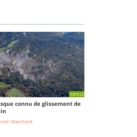
ARTICLE
isque connu de glissement de
ain
imitri Blanchard