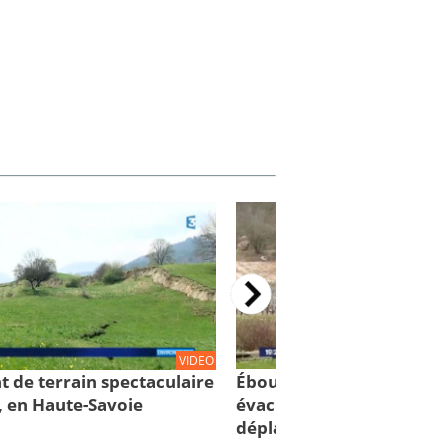
VIDEO
t de terrain spectaculaire
Éboulement de Culoz: 88
, en Haute-Savoie
évacuées... 75 personnes
déplacées!