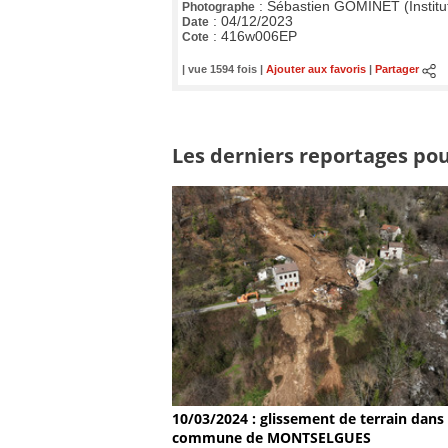
:
Sébastien GOMINET (Institu
Photographe
:
04/12/2023
Date
:
416w006EP
Cote
| vue 1594 fois |
Ajouter aux favoris
|
Partager
Les derniers reportages pou
10/03/2024 : glissement de terrain dans 
commune de MONTSELGUES