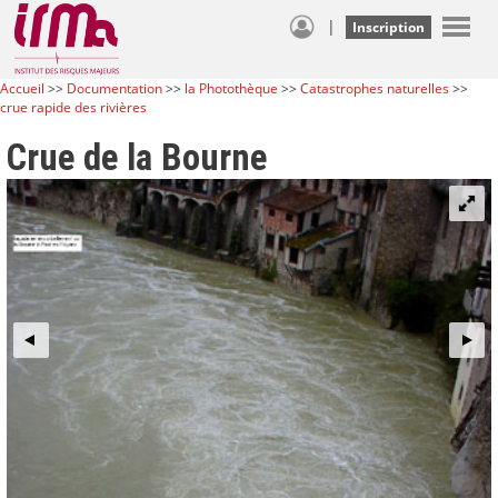
|
Inscription
Accueil
>>
Documentation
>>
la Photothèque
>>
Catastrophes naturelles
>>
crue rapide des rivières
Crue de la Bourne