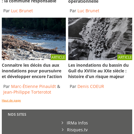
: la commune responsable
opérationnelle
Par
Luc Brunet
Par
Luc Brunet
ARTICLE
ARTICLE
Connaitre les décès dus aux
Les inondations du bassin du
inondations pour poursuivre
Guil du XVIIIe au XXe siècle :
et développer encore l’action
histoire d’un risque majeur
Par
Marc-Étienne Pinauldt
&
Par
Denis COEUR
Jean-Philippe Torterotot
Haut de page
NOS SITES
IRMa Infos
Risques.tv