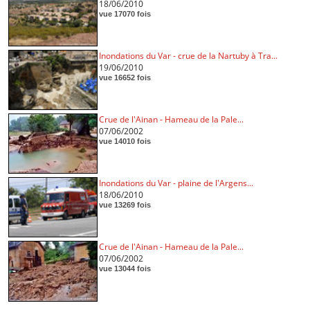
18/06/2010
vue 17070 fois
Inondations du Var - crue de la Nartuby à Tra...
19/06/2010
vue 16652 fois
Crue de l'Ainan - Hameau de la Pale...
07/06/2002
vue 14010 fois
Inondations du Var - plaine de l'Argens...
18/06/2010
vue 13269 fois
Crue de l'Ainan - Hameau de la Pale...
07/06/2002
vue 13044 fois