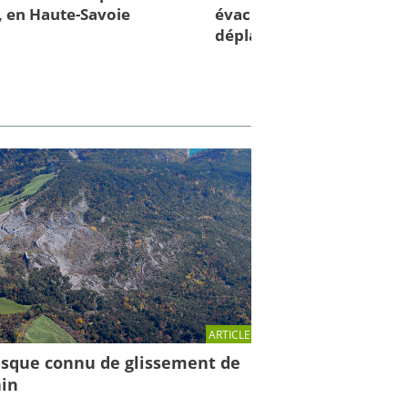
, en Haute-Savoie
évacuées... 75 personnes
déplacées!
ARTICLE
isque connu de glissement de
ain