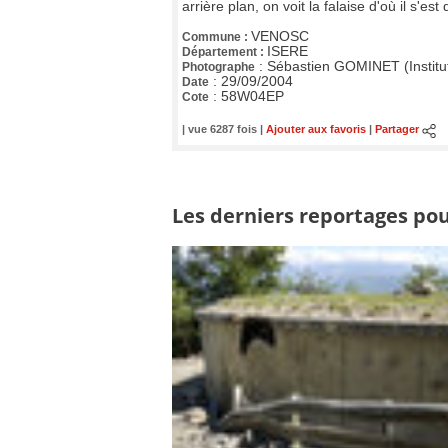
arrière plan, on voit la falaise d'où il s'est
VENOSC
Commune :
ISERE
Département :
:
Sébastien GOMINET (Institu
Photographe
:
29/09/2004
Date
:
58W04EP
Cote
| vue 6287 fois |
Ajouter aux favoris
|
Partager
Les derniers reportages pour