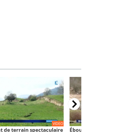
VIDEO
t de terrain spectaculaire
Éboulement de Culoz: 88