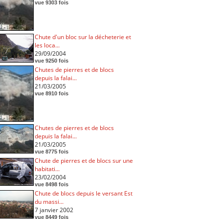
vue 9303 fois
Chute d'un bloc sur la décheterie et
les loca...
29/09/2004
vue 9250 fois
Chutes de pierres et de blocs
depuis la falai...
21/03/2005
vue 8910 fois
Chutes de pierres et de blocs
depuis la falai...
21/03/2005
vue 8775 fois
Chute de pierres et de blocs sur une
habitati...
23/02/2004
vue 8498 fois
Chute de blocs depuis le versant Est
du massi...
7 janvier 2002
vue 8449 fois