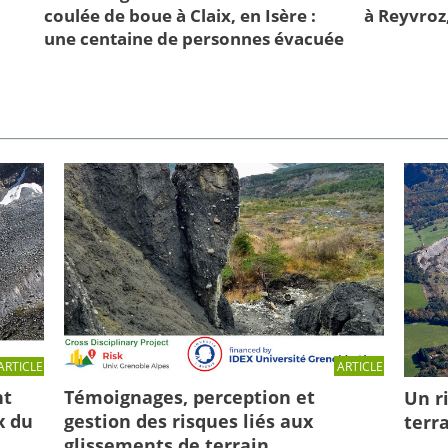
coulée de boue à Claix, en Isère :
à Reyvroz
une centaine de personnes évacuée
ARTICLE
ARTICLE
Témoignages, perception et
nt
Un r
gestion des risques liés aux
x du
terr
glissements de terrain