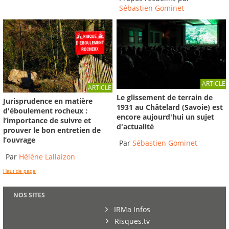
Sébastien Gominet
ARTICLE
ARTICLE
Le glissement de terrain de
Jurisprudence en matière
1931 au Châtelard (Savoie) est
d'éboulement rocheux :
encore aujourd'hui un sujet
l’importance de suivre et
d'actualité
prouver le bon entretien de
l’ouvrage
Par
Sébastien Gominet
Par
Hélène Lallaizon
Haut de page
NOS SITES
IRMa Infos
Risques.tv