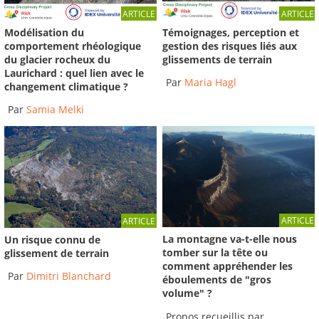
ARTICLE
ARTICLE
Témoignages, perception et
Modélisation du
gestion des risques liés aux
comportement rhéologique
glissements de terrain
du glacier rocheux du
Laurichard : quel lien avec le
Par
Maria Hagl
changement climatique ?
Par
Samia Melki
ARTICLE
ARTICLE
La montagne va-t-elle nous
Un risque connu de
tomber sur la tête ou
glissement de terrain
comment appréhender les
Par
Dimitri Blanchard
éboulements de "gros
volume" ?
Propos recueillis par