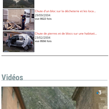
Chute d'un bloc sur la décheterie et les loca...
29/09/2004
vue 8622 fois
Chute de pierres et de blocs sur une habitati...
23/02/2004
vue 8556 fois
Vidéos