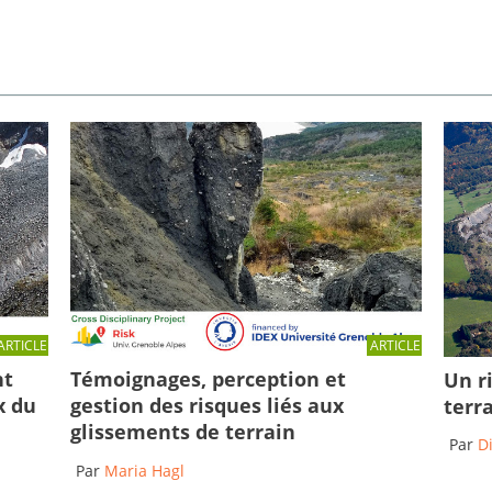
ARTICLE
ARTICLE
Témoignages, perception et
nt
Un r
gestion des risques liés aux
x du
terr
glissements de terrain
Par
D
Par
Maria Hagl