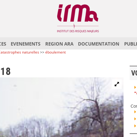
CES
EVENEMENTS
REGION ARA
DOCUMENTATION
PUBL
atastrophes naturelles
>>
éboulement
218
V
"
Co