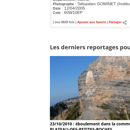
:
Sébastien GOMINET (Institu
Photographe
:
12/04/2005
Date
:
60W10EP
Cote
| vue 4829 fois |
Ajouter aux favoris
|
Partager
Les derniers reportages po
23/10/2010 : éboulement dans la comm
PLATEAU-DES-PETITES-ROCHES