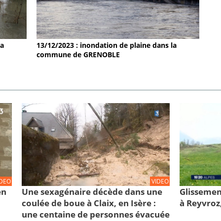
la
13/12/2023 : inondation de plaine dans la
commune de GRENOBLE
IDEO
VIDEO
en
Une sexagénaire décède dans une
Glissemen
coulée de boue à Claix, en Isère :
à Reyvroz
une centaine de personnes évacuée