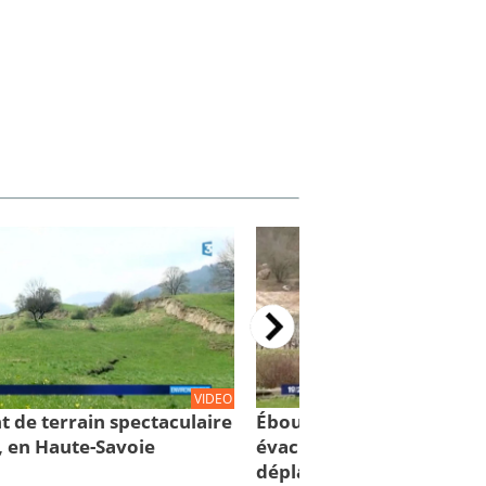
VIDEO
t de terrain spectaculaire
Éboulement de Culoz: 88
, en Haute-Savoie
évacuées... 75 personnes
déplacées!