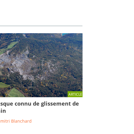
ARTICLE
isque connu de glissement de
ain
imitri Blanchard