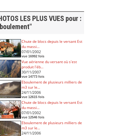
HOTOS LES PLUS VUES pour :
éboulement"
Chute de blocs depuis le versant Est
du massi...
07/01/2002
vue 16992 fois
Vue aérienne du versant où s'est
produit l'éb...
30/11/2007
vue 14773 fois
Eboulement de plusieurs milliers de
m3 sur le...
24/11/2006
vue 12615 fois
Chute de blocs depuis le versant Est
du massi...
07/01/2002
vue 12546 fois
Eboulement de plusieurs milliers de
m3 sur le...
24/11/2006