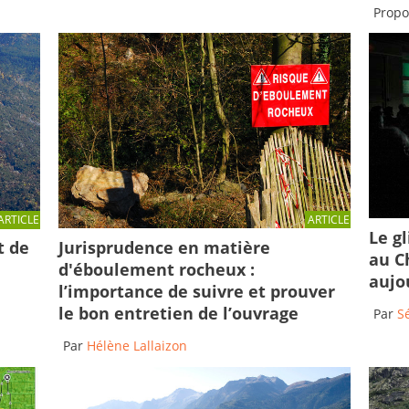
Propo
ARTICLE
ARTICLE
Le g
Jurisprudence en matière
t de
au C
d'éboulement rocheux :
aujo
l’importance de suivre et prouver
le bon entretien de l’ouvrage
Par
S
Par
Hélène Lallaizon