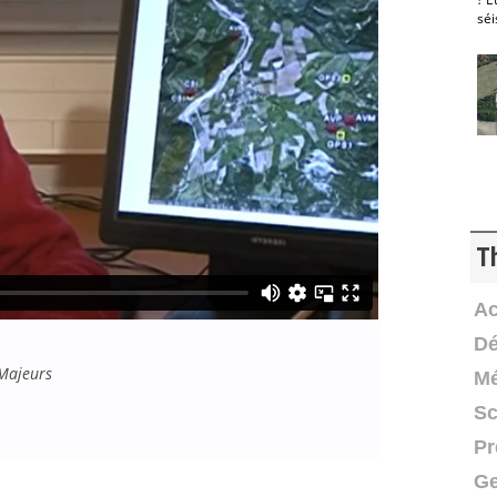
T
Ac
Dé
 Majeurs
Mé
Sc
Pr
Ge