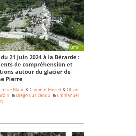
ARTICLE
du 21 juin 2024 à la Bérarde :
ents de compréhension et
tions autour du glacier de
e Pierre
ntoine Blanc
&
Clément Misset
&
Olivier
ardini
&
Diego Cusicanqui
&
Emmanuel
rt