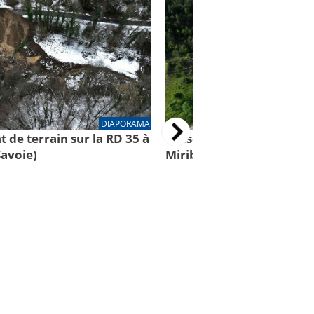
DIAPORAMA
 de terrain sur la RD 35 à
Glissement de terrain sur
Savoie)
Miribel-Lanchâtre (Isère)