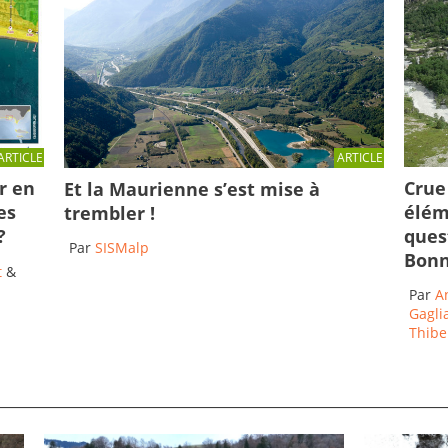
ARTICLE
ARTICLE
Crue 
r en
Et la Maurienne s’est mise à
élém
es
trembler !
ques
?
Par
SISMalp
Bonn
t
&
Par
A
Gagli
Thibe