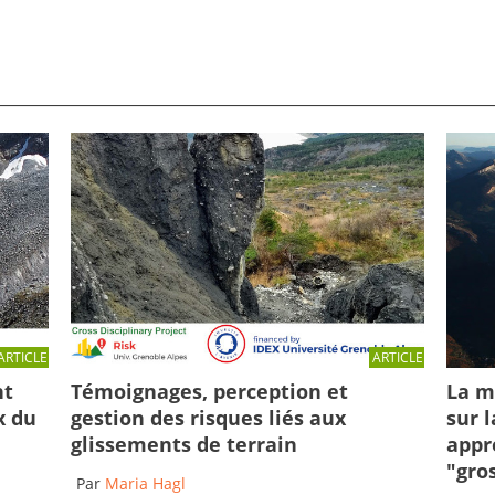
ARTICLE
ARTICLE
La m
Témoignages, perception et
nt
sur 
gestion des risques liés aux
x du
appr
glissements de terrain
"gro
Par
Maria Hagl