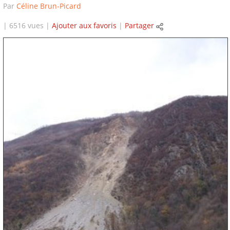
Par
Céline Brun-Picard
| 6516 vues |
Ajouter aux favoris
|
Partager