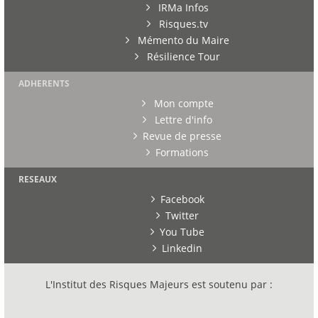
IRMa Infos
Risques.tv
Mémento du Maire
Résilience Tour
ADHERENTS
Mon compte
Lettre d'info
Revue de presse
Formations
RESEAUX
Facebook
Twitter
You Tube
Linkedin
L'Institut des Risques Majeurs est soutenu par :