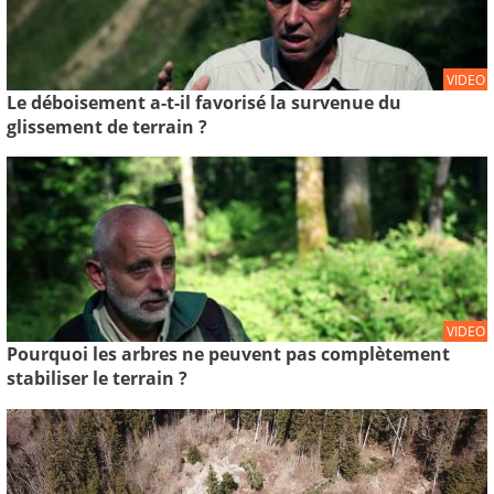
VIDEO
Le déboisement a-t-il favorisé la survenue du
glissement de terrain ?
VIDEO
Pourquoi les arbres ne peuvent pas complètement
stabiliser le terrain ?