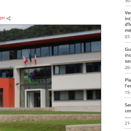
30
Ve
ger
in
d’
mé
07
Gu
in
sa
20
Pl
l'
15
Sa
co
.....
21