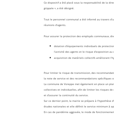
Ce dispositif a été placé sous la responsabilité de la d
grippale », a été désigné.
Tout le personnel communal a été informé au travers d’u
réunions d’agents.
Pour assurer la protection des employés communaux, dive
dotation d’équipements individuels de protection
l’activité des agents et le risque d’exposition au 
acquisition de matériels collectifs améliorant l
Pour limiter le risque de transmission, des recommandatio
la note de service et des recommandations spécifiques o
La commune de Voreppe met également en place un plan de
collectives et individuelles, afin de limiter les risques d
et d’assurer la continuité du service.
Sur ce dernier point, la mairie se prépare à l’hypothèse
études nationales et elle définit le service minimum à ap
En cas de pandémie aggravée, le mode de fonctionnement