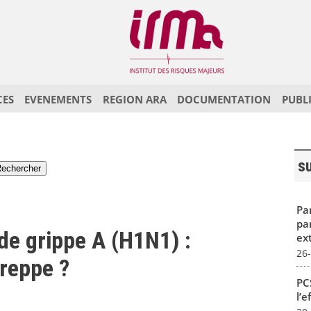
CES
EVENEMENTS
REGION ARA
DOCUMENTATION
PUBL
s
Par
pa
e grippe A (H1N1) :
ex
26
oreppe ?
PCS
l’e