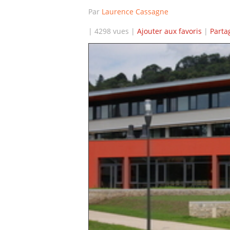
Par
Laurence Cassagne
| 4298 vues |
Ajouter aux favoris
|
Parta