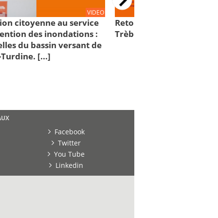
VIDEO
tion citoyenne au service
Retour sur les inondatio
ention des inondations :
Trèbes (Aude), du 15 oct
elles du bassin versant de
urdine. [...]
AUX
Facebook
Twitter
You Tube
Linkedin