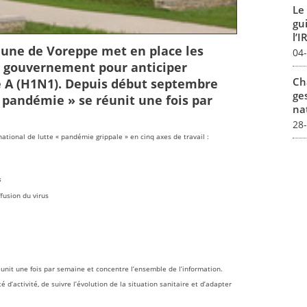
Le
gu
l’I
une de Voreppe met en place les
04
e gouvernement pour anticiper
Ch
e A (H1N1). Depuis début septembre
ges
« pandémie » se réunit une fois par
na
28
tional de lutte « pandémie grippale » en cinq axes de travail :
s
fusion du virus
éunit une fois par semaine et concentre l’ensemble de l’information.
é d’activité, de suivre l’évolution de la situation sanitaire et d’adapter