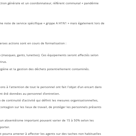
irection générale et un coordonnateur, référent communal « pandémie
ne note de service spécifique « grippe A H1N1 » mais également lors de
rses actions sont en cours de formalisation :
 (masques, gants, lunettes). Ces équipements seront affectés selon
virus.
’hygiène et la gestion des déchets potentiellement contaminés.
ns à l’attention de tout le personnel ont fait l’objet d’un encart dans
nt été données au personnel d’entretien.
 continuité d’activité qui définit les mesures organisationnelles,
e contagion sur les lieux de travail, de protéger les personnels présents
 d’un absentéisme important pouvant varier de 15 à 50% selon les
porter.
 pourra amener à affecter les agents sur des taches non habituelles