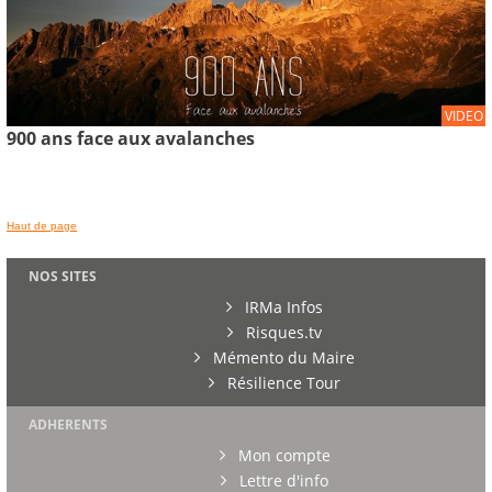
VIDEO
900 ans face aux avalanches
Haut de page
NOS SITES
IRMa Infos
Risques.tv
Mémento du Maire
Résilience Tour
ADHERENTS
Mon compte
Lettre d'info