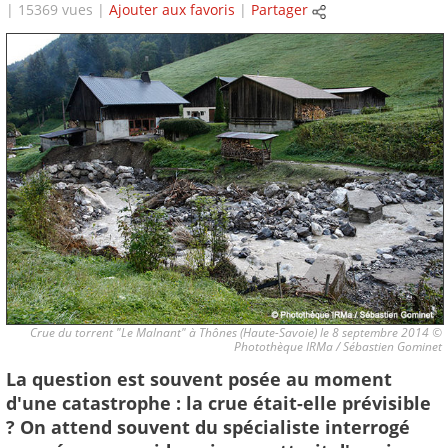
| 15369 vues |
Ajouter aux favoris
|
Partager
Crue du torrent "Le Malnant" à Thônes (Haute-Savoie) le 8 septembre 2014 ©
Photothèque IRMa / Sébastien Gominet
La question est souvent posée au moment
d'une catastrophe : la crue était-elle prévisible
? On attend souvent du spécialiste interrogé