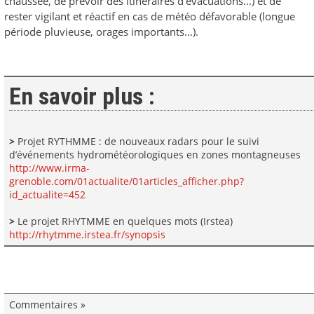
chaussée, de prévoir des itinéraires d'évacuations...) et de
rester vigilant et réactif en cas de météo défavorable (longue
période pluvieuse, orages importants...).
En savoir plus :
>
Projet RYTHMME : de nouveaux radars pour le suivi
d’événements hydrométéorologiques en zones montagneuses
http://www.irma-
grenoble.com/01actualite/01articles_afficher.php?
id_actualite=452
>
Le projet RHYTMME en quelques mots (Irstea)
http://rhytmme.irstea.fr/synopsis
Commentaires »