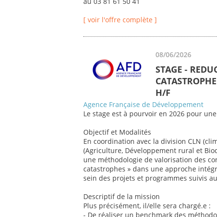
au 03 81 61 50 41
[ voir l'offre complète ]
08/06/2026
STAGE - REDU
CATASTROPHE 
H/F
Agence Française de Développement
Le stage est à pourvoir en 2026 pour une
Objectif et Modalités
En coordination avec la division CLN (cli
(Agriculture, Développement rural et Biod
une méthodologie de valorisation des co
catastrophes » dans une approche intégr
sein des projets et programmes suivis au 
Descriptif de la mission
Plus précisément, il/elle sera chargé.e :
- De réaliser un benchmark des méthodol