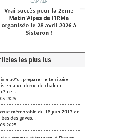
CAP-ALP
Vrai succès pour la 2eme
Matin’Alpes de l’IRMa
organisée le 28 avril 2026 à
Sisteron !
ticles les plus lus
is à 50°c : préparer le territoire
risien à un dôme de chaleur
trême...
-05-2025
 crue mémorable du 18 juin 2013 en
lées des gaves...
-06-2025
erte sismique et tsunami à l’heure