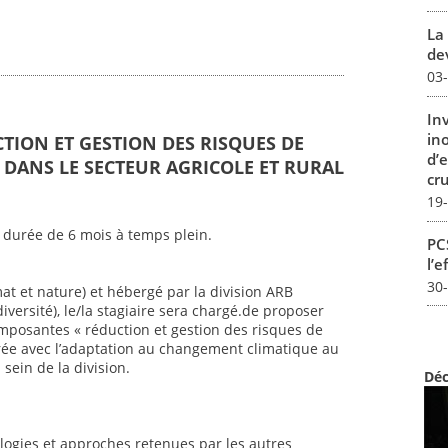
La 
dev
03
In
in
CTION ET GESTION DES RISQUES DE
d’
DANS LE SECTEUR AGRICOLE ET RURAL
cru
19
 durée de 6 mois à temps plein.
PCS
l’e
30
mat et nature) et hébergé par la division ARB
iversité), le/la stagiaire sera chargé.de proposer
mposantes « réduction et gestion des risques de
ée avec l’adaptation au changement climatique au
sein de la division.
Déc
ogies et approches retenues par les autres