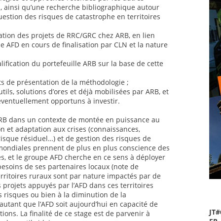
al, ainsi qu’une recherche bibliographique autour
uestion des risques de catastrophe en territoires
ation des projets de RRC/GRC chez ARB, en lien
 AFD en cours de finalisation par CLN et la nature
lification du portefeuille ARB sur la base de cette
ts de présentation de la méthodologie ;
utils, solutions d’ores et déjà mobilisées par ARB, et
éventuellement opportuns à investir.
 ARB dans un contexte de montée en puissance au
n et adaptation aux crises (connaissances,
risque résiduel…) et de gestion des risques de
mondiales prennent de plus en plus conscience des
es, et le groupe AFD cherche en ce sens à déployer
 besoins de ses partenaires locaux (note de
rritoires ruraux sont par nature impactés par de
 projets appuyés par l’AFD dans ces territoires
s risques ou bien à la diminution de la
autant que l’AFD soit aujourd’hui en capacité de
JT#
ions. La finalité de ce stage est de parvenir à