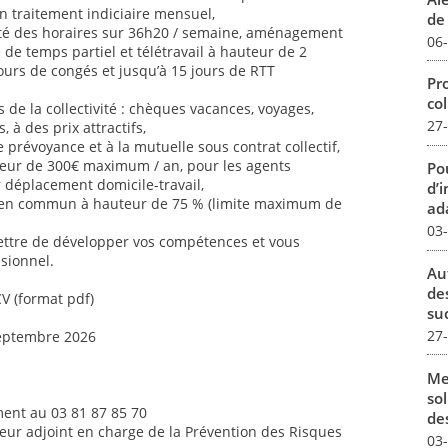
n traitement indiciaire mensuel,
de 
ilité des horaires sur 36h20 / semaine, aménagement
06
é de temps partiel et télétravail à hauteur de 2
jours de congés et jusqu’à 15 jours de RTT
Pro
col
de la collectivité : chèques vacances, voyages,
27
s, à des prix attractifs,
 prévoyance et à la mutuelle sous contrat collectif,
uteur de 300€ maximum / an, pour les agents
Pou
ur déplacement domicile-travail,
d’
 en commun à hauteur de 75 % (limite maximum de
ada
03
ettre de développer vos compétences et vous
sionnel.
Au
de
CV (format pdf)
su
27
septembre 2026
Me
sol
ent au 03 81 87 85 70
des
teur adjoint en charge de la Prévention des Risques
03