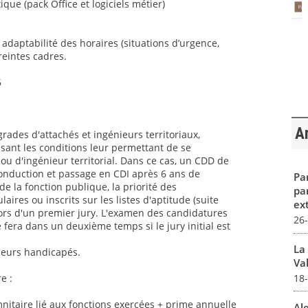
ique (pack Office et logiciels métier)
t adaptabilité des horaires (situations d’urgence,
reintes cadres.
6
Ar
grades d'attachés et ingénieurs territoriaux,
sant les conditions leur permettant de se
ou d'ingénieur territorial. Dans ce cas, un CDD de
conduction et passage en CDI après 6 ans de
Par
 la fonction publique, la priorité des
pa
aires ou inscrits sur les listes d'aptitude (suite
ex
ors d'un premier jury. L'examen des candidatures
26
 fera dans un deuxième temps si le jury initial est
La
lleurs handicapés.
Val
18
e :
itaire lié aux fonctions exercées + prime annuelle
Al