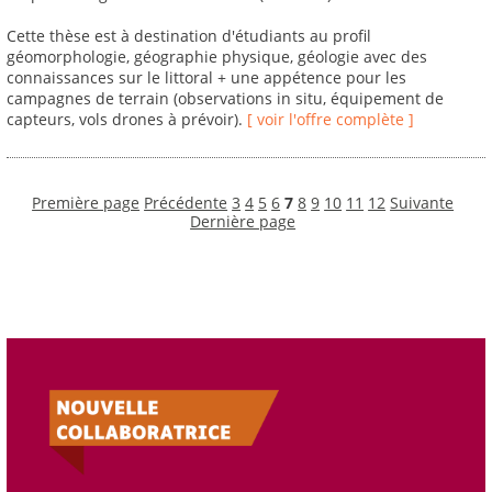
Cette thèse est à destination d'étudiants au profil
géomorphologie, géographie physique, géologie avec des
connaissances sur le littoral + une appétence pour les
campagnes de terrain (observations in situ, équipement de
capteurs, vols drones à prévoir).
[ voir l'offre complète ]
Première page
Précédente
3
4
5
6
7
8
9
10
11
12
Suivante
Dernière page