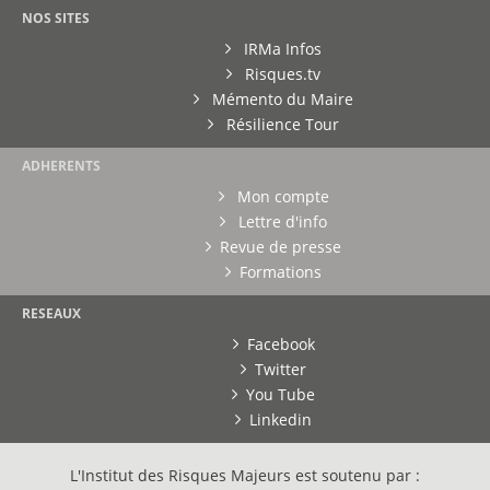
NOS SITES
IRMa Infos
Risques.tv
Mémento du Maire
Résilience Tour
ADHERENTS
Mon compte
Lettre d'info
Revue de presse
Formations
RESEAUX
Facebook
Twitter
You Tube
Linkedin
L'Institut des Risques Majeurs est soutenu par :