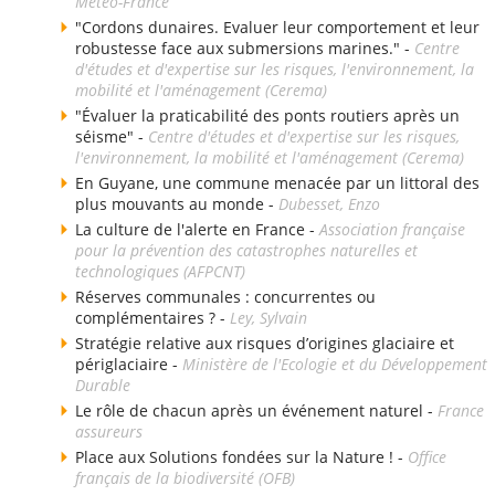
Météo-France
"Cordons dunaires. Evaluer leur comportement et leur
robustesse face aux submersions marines." -
Centre
d'études et d'expertise sur les risques, l'environnement, la
mobilité et l'aménagement (Cerema)
"Évaluer la praticabilité des ponts routiers après un
séisme" -
Centre d'études et d'expertise sur les risques,
l'environnement, la mobilité et l'aménagement (Cerema)
En Guyane, une commune menacée par un littoral des
plus mouvants au monde -
Dubesset, Enzo
La culture de l'alerte en France -
Association française
pour la prévention des catastrophes naturelles et
technologiques (AFPCNT)
Réserves communales : concurrentes ou
complémentaires ? -
Ley, Sylvain
Stratégie relative aux risques d’origines glaciaire et
périglaciaire -
Ministère de l'Ecologie et du Développement
Durable
Le rôle de chacun après un événement naturel -
France
assureurs
Place aux Solutions fondées sur la Nature ! -
Office
français de la biodiversité (OFB)