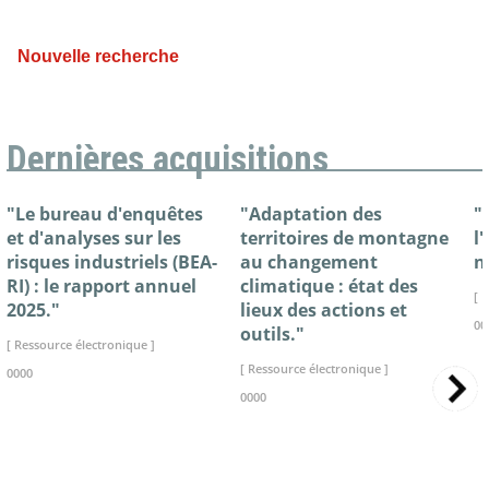
Nouvelle recherche
Dernières acquisitions
"Le bureau d'enquêtes
"Adaptation des
"
et d'analyses sur les
territoires de montagne
l
risques industriels (BEA-
au changement
n
RI) : le rapport annuel
climatique : état des
[ 
2025."
lieux des actions et
00
outils."
[ Ressource électronique ]
[ Ressource électronique ]
0000
0000