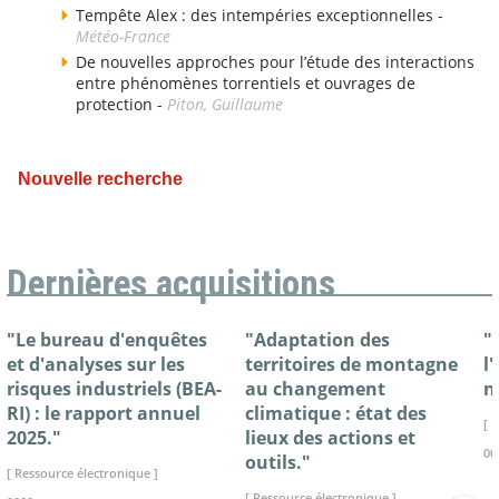
Tempête Alex : des intempéries exceptionnelles -
Météo-France
De nouvelles approches pour l’étude des interactions
entre phénomènes torrentiels et ouvrages de
protection -
Piton, Guillaume
Nouvelle recherche
Dernières acquisitions
"Le bureau d'enquêtes
"Adaptation des
"
et d'analyses sur les
territoires de montagne
l
risques industriels (BEA-
au changement
n
RI) : le rapport annuel
climatique : état des
[ 
2025."
lieux des actions et
00
outils."
[ Ressource électronique ]
[ Ressource électronique ]