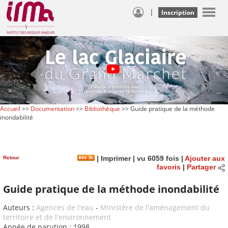
|
Inscription
Accueil
>>
Documentation
>>
Bibliothèque
>> Guide pratique de la méthode
inondabilité
Retour
|
Imprimer
| vu 6059 fois |
Ajouter aux
favoris
|
Partager
Guide pratique de la méthode inondabilité
Auteurs :
Agences de l'eau
-
Ministère de l'aménagement du
territoire et de l'environnement
Année de parution : 1998