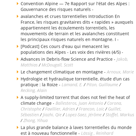
Convention Alpine — 7e Rapport sur l'état des Alpes :
Gouvernance des risques naturels -
avalanches et crues torrentielles Introduction En
France, les risques gravitaires dits « rapides » auxquels
appartiennent les écoulements torrentiels, les
mouvements de terrain et les avalanches constituent
les principaux risques naturels en montagne. I -
[Podcast] Ces cours d'eau qui menacent les
populations des Alpes - Les voix des rivières (4/5) -
Advances in Debris-flow Science and Practice -
Jakob,
Matthias
/
McDougall, Scott
Le changement climatique en montagne -
Arnoux, Marie
Hydrologie et hydraulique torrentielle, étude d’un cas
pratique : la Roize -
Lamand, E.
/
Piton, Guillaume
/
Recking, Alain
A supply-limited torrent that does not feel the heat of
climate change -
Ballesteros, Juan Antonio
/
Corona,
Christophe
/
Favillier, Adrien
/
Francon, Loïc
/
Guillet,
Sébastien
/
Jiazhi, Qie
/
Lopez-Saez, Jérôme
/
Stoffel, Markus
/
Zhong, Yihua
La plus grande balance à laves torrentielles du monde
est à nouveau fonctionnelle -
Lässig , Reinhard