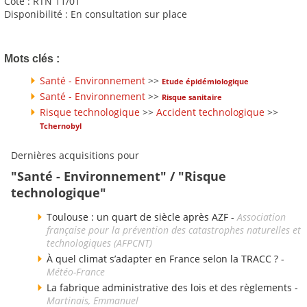
Cote : RTN 11/01
Disponibilité : En consultation sur place
Mots clés :
Santé - Environnement
>>
Etude épidémiologique
Santé - Environnement
>>
Risque sanitaire
Risque technologique
>>
Accident technologique
>>
Tchernobyl
Dernières acquisitions pour
"Santé - Environnement" / "Risque
technologique"
Toulouse : un quart de siècle après AZF -
Association
française pour la prévention des catastrophes naturelles et
technologiques (AFPCNT)
À quel climat s’adapter en France selon la TRACC ? -
Météo-France
La fabrique administrative des lois et des règlements -
Martinais, Emmanuel