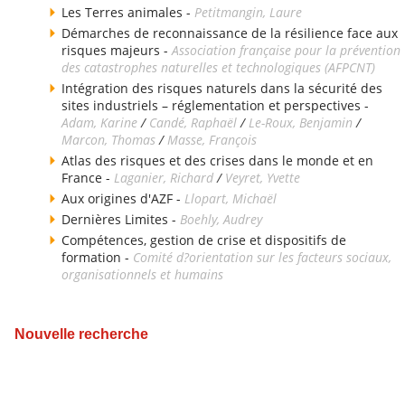
Les Terres animales -
Petitmangin, Laure
Démarches de reconnaissance de la résilience face aux
risques majeurs -
Association française pour la prévention
des catastrophes naturelles et technologiques (AFPCNT)
Intégration des risques naturels dans la sécurité des
sites industriels – réglementation et perspectives -
Adam, Karine
/
Candé, Raphaël
/
Le-Roux, Benjamin
/
Marcon, Thomas
/
Masse, François
Atlas des risques et des crises dans le monde et en
France -
Laganier, Richard
/
Veyret, Yvette
Aux origines d'AZF -
Llopart, Michaël
Dernières Limites -
Boehly, Audrey
Compétences, gestion de crise et dispositifs de
formation -
Comité d?orientation sur les facteurs sociaux,
organisationnels et humains
Nouvelle recherche