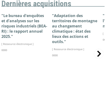
Dernières acquisitions
"Le bureau d'enquêtes
"Adaptation des
"
et d'analyses sur les
territoires de montagne
l
risques industriels (BEA-
au changement
n
RI) : le rapport annuel
climatique : état des
[ 
2025."
lieux des actions et
00
outils."
[ Ressource électronique ]
[ Ressource électronique ]
0000
0000