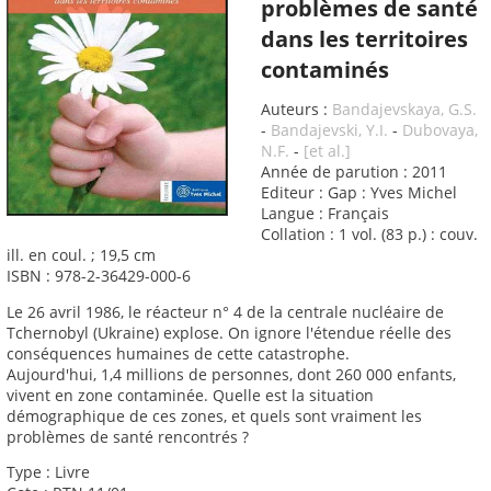
problèmes de santé
dans les territoires
contaminés
Auteurs :
Bandajevskaya, G.S.
-
Bandajevski, Y.I.
-
Dubovaya,
N.F.
-
[et al.]
Année de parution : 2011
Editeur : Gap : Yves Michel
Langue : Français
Collation : 1 vol. (83 p.) : couv.
ill. en coul. ; 19,5 cm
ISBN : 978-2-36429-000-6
Le 26 avril 1986, le réacteur n° 4 de la centrale nucléaire de
Tchernobyl (Ukraine) explose. On ignore l'étendue réelle des
conséquences humaines de cette catastrophe.
Aujourd'hui, 1,4 millions de personnes, dont 260 000 enfants,
vivent en zone contaminée. Quelle est la situation
démographique de ces zones, et quels sont vraiment les
problèmes de santé rencontrés ?
Type : Livre