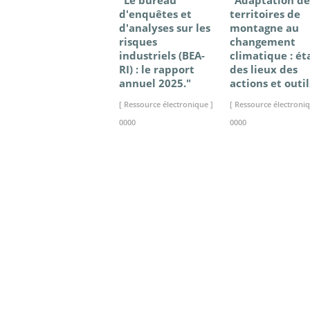
"Le bureau
"Adaptation de
d'enquêtes et
territoires de
d'analyses sur les
montagne au
risques
changement
industriels (BEA-
climatique : ét
RI) : le rapport
des lieux des
annuel 2025."
actions et outil
[ Ressource électronique ]
[ Ressource électroniq
0000
0000
>> VOIR LA BIBLIOTHEQUE