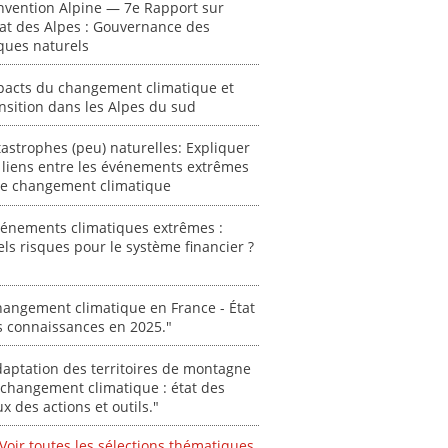
ent
"Plan ministériel
"Événements
nvention Alpine — 7e Rapport sur
 en
de gestion des
climatiques
tat des Alpes : Gouvernance des
at des
vagues de
extrêmes : quels
ques naturels
ces en
chaleur."
risques pour le
système financier
pacts du changement climatique et
[ Ressource électronique ]
? "
nsition dans les Alpes du sud
tronique ]
0000
[ Ressource électronique ]
astrophes (peu) naturelles: Expliquer
0000
 liens entre les événements extrêmes
"Ident
 le changement climatique
lignes 
pour d
vénements climatiques extrêmes :
résilie
ls risques pour le système financier ?
propos
autori
acteur
angement climatique en France - État
des Alpe
s connaissances en 2025."
[ Ressour
aptation des territoires de montagne
Stéphanie
changement climatique : état des
ux des actions et outils."
0000
Voir toutes les sélections thématiques