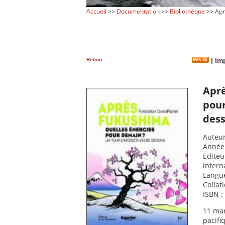
Accueil
>>
Documentation
>>
Bibliothèque
>> Apr
Retour
|
Imp
Aprè
pour
dess
Auteur
Année 
Editeu
intern
Langue
Collati
ISBN :
11 mar
pacifi