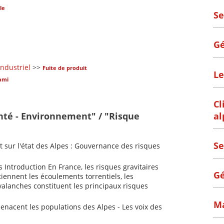
le
Se
Gé
industriel
>>
Fuite de produit
Le
ami
Cl
al
nté - Environnement" / "Risque
Se
 sur l'état des Alpes : Gouvernance des risques
s Introduction En France, les risques gravitaires
Gé
iennent les écoulements torrentiels, les
alanches constituent les principaux risques
Ma
enacent les populations des Alpes - Les voix des