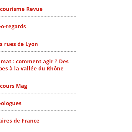
courisme Revue
o-regards
s rues de Lyon
imat : comment agir ? Des
pes à la vallée du Rhône
cours Mag
ologues
ires de France