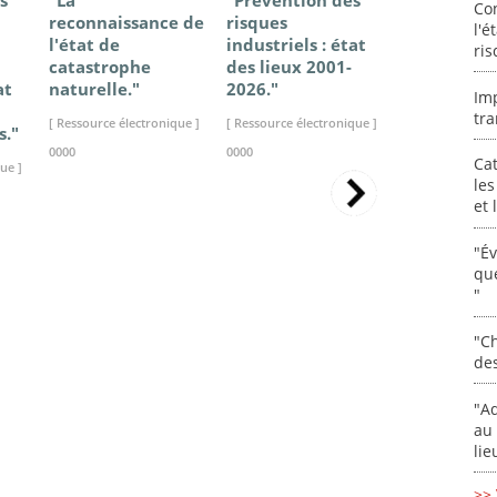
s
"La
"Prévention des
"Changem
Co
reconnaissance de
risques
climatique
l'é
l'état de
industriels : état
France - Ét
ris
catastrophe
des lieux 2001-
connaissan
at
naturelle."
2026."
2025."
Im
tra
[ Ressource électronique ]
[ Ressource électronique ]
[ Ressource élec
s."
0000
0000
0000
Cat
ue ]
les
et
"É
que
"
"Ch
de
"Ad
au 
lie
>> 