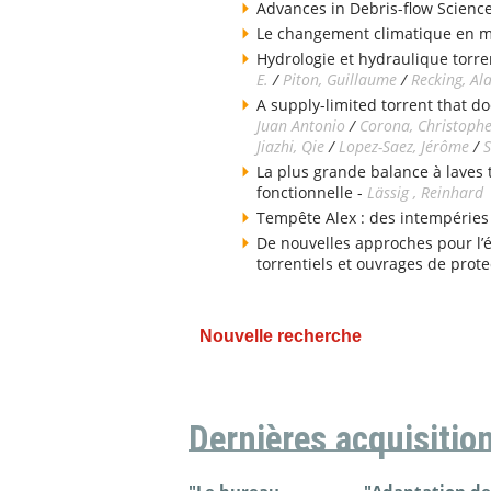
Advances in Debris-flow Science
Le changement climatique en 
Hydrologie et hydraulique torren
E.
/
Piton, Guillaume
/
Recking, Al
A supply-limited torrent that do
Juan Antonio
/
Corona, Christoph
Jiazhi, Qie
/
Lopez-Saez, Jérôme
/
S
La plus grande balance à laves
fonctionnelle -
Lässig , Reinhard
Tempête Alex : des intempéries
De nouvelles approches pour l’
torrentiels et ouvrages de prote
Nouvelle recherche
Dernières acquisitio