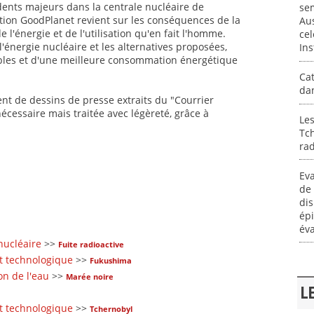
dents majeurs dans la centrale nucléaire de
se
tion GoodPlanet revient sur les conséquences de la
Aus
l'énergie et de l'utilisation qu'en fait l'homme.
cel
l'énergie nucléaire et les alternatives proposées,
Ins
bles et d'une meilleure consommation énergétique
Cat
dan
ent de dessins de presse extraits du "Courrier
écessaire mais traitée avec légèreté, grâce à
Les
Tc
rad
Eva
de 
dis
épi
éva
nucléaire
>>
Fuite radioactive
t technologique
>>
Fukushima
on de l'eau
>>
Marée noire
L
t technologique
>>
Tchernobyl