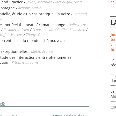
>> 
 and Practice -
Jakob, Matthias
/
McDougall, Scott
montagne -
Arnoux, Marie
tielle, étude d’un cas pratique : la Roize -
Lamand,
ain
L
es not feel the heat of climate change -
Ballesteros,
e
/
Favillier, Adrien
/
Francon, Loïc
/
Guillet, Sébastien
/
toffel, Markus
/
Zhong, Yihua
Jo
ter
 torrentielles du monde est à nouveau
cli
fin
 exceptionnelles -
Météo-France
étude des interactions entre phénomènes
La 
ction -
Piton, Guillaume
ré
Ob
da
Le 
Al
ns
Co