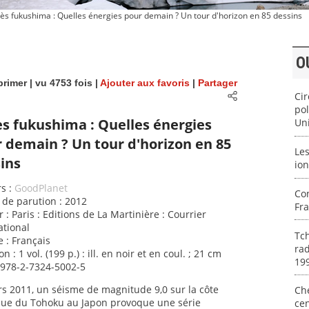
ès fukushima : Quelles énergies pour demain ? Un tour d'horizon en 85 dessins
O
rimer
| vu 4753 fois |
Ajouter aux favoris
|
Partager
Cir
pol
s fukushima : Quelles énergies
Un
 demain ? Un tour d'horizon en 85
Les
ins
ion
s :
GoodPlanet
Con
de parution : 2012
Fr
r : Paris : Editions de La Martinière : Courrier
ational
Tch
 : Français
rad
on : 1 vol. (199 p.) : ill. en noir et en coul. ; 21 cm
19
 978-2-7324-5002-5
s 2011, un séisme de magnitude 9,0 sur la côte
Ch
que du Tohoku au Japon provoque une série
cen