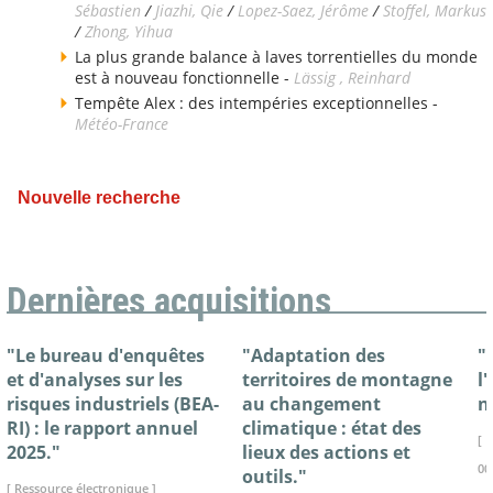
Sébastien
/
Jiazhi, Qie
/
Lopez-Saez, Jérôme
/
Stoffel, Markus
/
Zhong, Yihua
La plus grande balance à laves torrentielles du monde
est à nouveau fonctionnelle -
Lässig , Reinhard
Tempête Alex : des intempéries exceptionnelles -
Météo-France
Nouvelle recherche
Dernières acquisitions
"Le bureau d'enquêtes
"Adaptation des
"
et d'analyses sur les
territoires de montagne
l
risques industriels (BEA-
au changement
n
RI) : le rapport annuel
climatique : état des
[ 
2025."
lieux des actions et
00
outils."
[ Ressource électronique ]