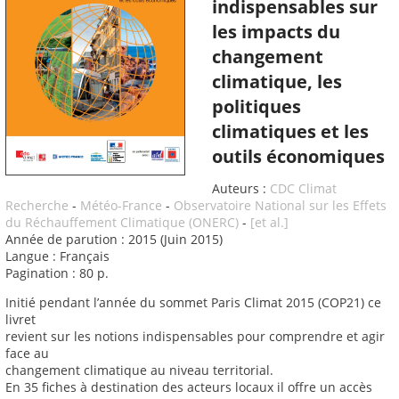
indispensables sur
les impacts du
changement
climatique, les
politiques
climatiques et les
outils économiques
Auteurs :
CDC Climat
Recherche
-
Météo-France
-
Observatoire National sur les Effets
du Réchauffement Climatique (ONERC)
-
[et al.]
Année de parution : 2015 (Juin 2015)
Langue : Français
Pagination : 80 p.
Initié pendant l’année du sommet Paris Climat 2015 (COP21) ce
livret
revient sur les notions indispensables pour comprendre et agir
face au
changement climatique au niveau territorial.
En 35 fiches à destination des acteurs locaux il offre un accès