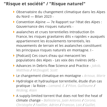
"Risque et société" / "Risque naturel"
Observatoire du changement climatique dans les Alpes
du Nord — Bilan 2023 -
Convention Alpine — 7e Rapport sur l'état des Alpes :
Gouvernance des risques naturels -
avalanches et crues torrentielles Introduction En
France, les risques gravitaires dits « rapides » auxquels
appartiennent les écoulements torrentiels, les
mouvements de terrain et les avalanches constituent
les principaux risques naturels en montagne. I -
[Podcast] Ces cours d'eau qui menacent les
populations des Alpes - Les voix des rivières (4/5) -
Advances in Debris-flow Science and Practice -
Jakob,
Matthias
/
McDougall, Scott
Le changement climatique en montagne -
Arnoux, Marie
Hydrologie et hydraulique torrentielle, étude d’un cas
pratique : la Roize -
Lamand, E.
/
Piton, Guillaume
/
Recking, Alain
A supply-limited torrent that does not feel the heat of
climate change -
Ballesteros, Juan Antonio
/
Corona,
Christophe
/
Favillier, Adrien
/
Francon, Loïc
/
Guillet,