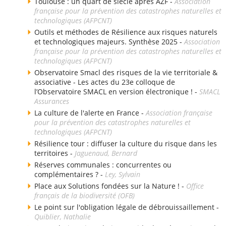
Toulouse : un quart de siècle après AZF -
Association
française pour la prévention des catastrophes naturelles et
technologiques (AFPCNT)
Outils et méthodes de Résilience aux risques naturels
et technologiques majeurs. Synthèse 2025 -
Association
française pour la prévention des catastrophes naturelles et
technologiques (AFPCNT)
Observatoire Smacl des risques de la vie territoriale &
associative - Les actes du 23e colloque de
l’Observatoire SMACL en version électronique ! -
SMACL
Assurances
La culture de l'alerte en France -
Association française
pour la prévention des catastrophes naturelles et
technologiques (AFPCNT)
Résilience tour : diffuser la culture du risque dans les
territoires -
Jaguenaud, Bernard
Réserves communales : concurrentes ou
complémentaires ? -
Ley, Sylvain
Place aux Solutions fondées sur la Nature ! -
Office
français de la biodiversité (OFB)
Le point sur l'obligation légale de débrouissaillement -
Quiblier, Nathalie