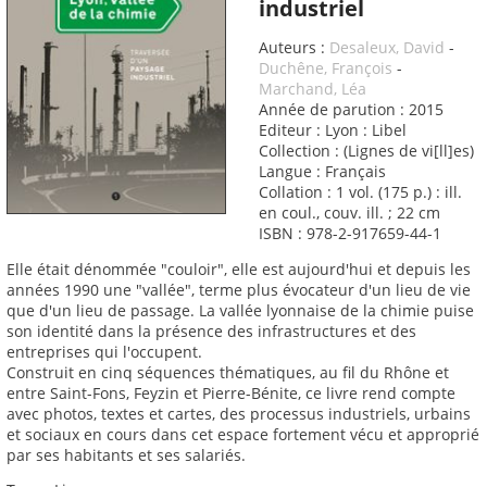
industriel
Auteurs :
Desaleux, David
-
Duchêne, François
-
Marchand, Léa
Année de parution : 2015
Editeur : Lyon : Libel
Collection : (Lignes de vi[ll]es)
Langue : Français
Collation : 1 vol. (175 p.) : ill.
en coul., couv. ill. ; 22 cm
ISBN : 978-2-917659-44-1
Elle était dénommée "couloir", elle est aujourd'hui et depuis les
années 1990 une "vallée", terme plus évocateur d'un lieu de vie
que d'un lieu de passage. La vallée lyonnaise de la chimie puise
son identité dans la présence des infrastructures et des
entreprises qui l'occupent.
Construit en cinq séquences thématiques, au fil du Rhône et
entre Saint-Fons, Feyzin et Pierre-Bénite, ce livre rend compte
avec photos, textes et cartes, des processus industriels, urbains
et sociaux en cours dans cet espace fortement vécu et approprié
par ses habitants et ses salariés.