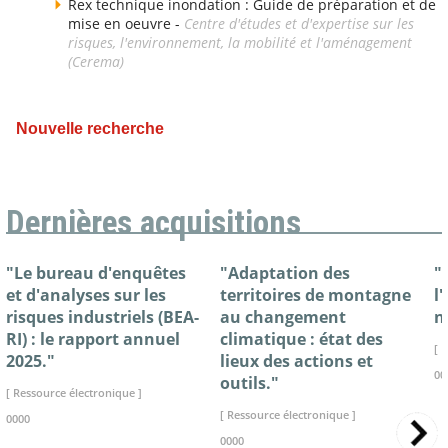
Rex technique inondation : Guide de préparation et de
mise en oeuvre -
Centre d'études et d'expertise sur les
risques, l'environnement, la mobilité et l'aménagement
(Cerema)
Nouvelle recherche
Dernières acquisitions
"Le bureau d'enquêtes
"Adaptation des
"
et d'analyses sur les
territoires de montagne
l
risques industriels (BEA-
au changement
n
RI) : le rapport annuel
climatique : état des
[ 
2025."
lieux des actions et
00
outils."
[ Ressource électronique ]
[ Ressource électronique ]
0000
0000