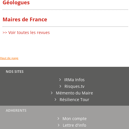
Géologues
Maires de France
>> Voir toutes les revues
Haut de page
NOS SITES
IRMa Infos
Risques.tv
Mémento du Maire
Résilience Tour
ADHERENTS
Mon compte
Lettre d'info