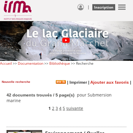
|
Inscription
Accueil
>>
Documentation
>>
Bibliothèque
>> Recherche
Nouvelle recherche
|
Imprimer
|
Ajouter aux favoris
|
pour Submersion
42 documents trouvés / 5 page(s)
marine
1
2
3
4
5
suivante