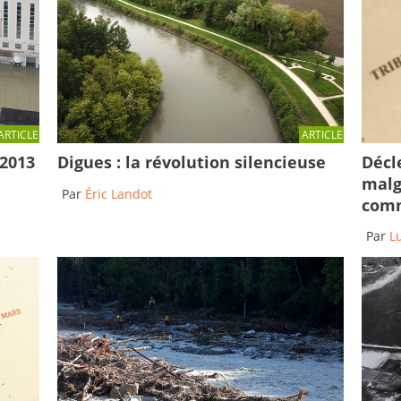
ARTICLE
ARTICLE
Décl
 2013
Digues : la révolution silencieuse
malg
Par
Éric Landot
comm
Par
L