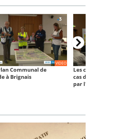
VIDEO
 Plan Communal de
Les comportements à con
e à Brignais
cas d'inondations : des cl
par l'IRMa et la mission 