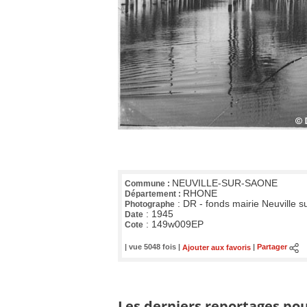
NEUVILLE-SUR-SAONE
Commune :
RHONE
Département :
:
DR - fonds mairie Neuville 
Photographe
:
1945
Date
:
149w009EP
Cote
| vue 5048 fois |
Ajouter aux favoris
|
Partager
Les derniers reportages pou