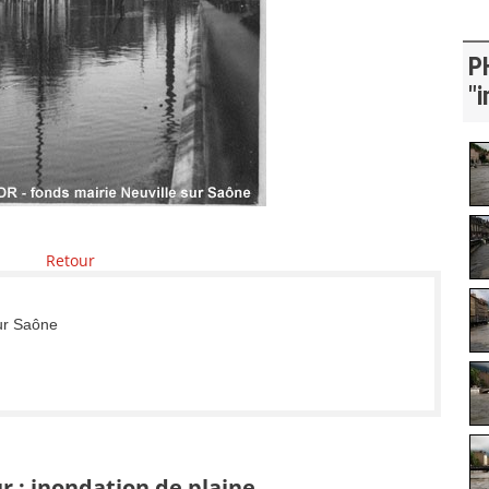
P
"i
Retour
sur Saône
r : inondation de plaine