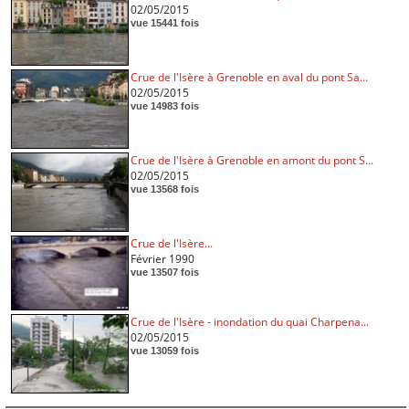
02/05/2015
vue 15441 fois
Crue de l'Isère à Grenoble en aval du pont Sa...
02/05/2015
vue 14983 fois
Crue de l'Isère à Grenoble en amont du pont S...
02/05/2015
vue 13568 fois
Crue de l'Isère...
Février 1990
vue 13507 fois
Crue de l'Isère - inondation du quai Charpena...
02/05/2015
vue 13059 fois