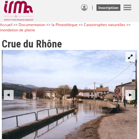
|
Inscription
Accueil
>>
Documentation
>>
la Photothèque
>>
Catastrophes naturelles
>>
inondation de plaine
Crue du Rhône