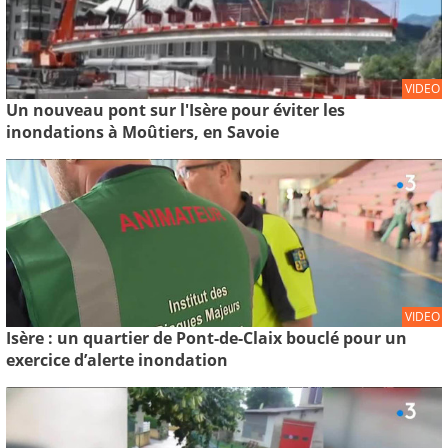
VIDEO
Un nouveau pont sur l'Isère pour éviter les
inondations à Moûtiers, en Savoie
VIDEO
Isère : un quartier de Pont-de-Claix bouclé pour un
exercice d’alerte inondation