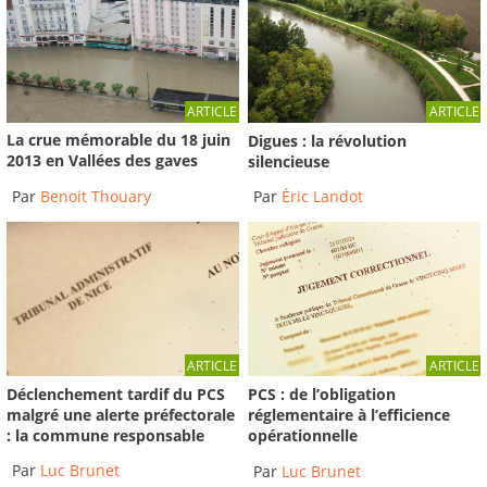
ARTICLE
ARTICLE
La crue mémorable du 18 juin
Digues : la révolution
2013 en Vallées des gaves
silencieuse
Par
Benoit Thouary
Par
Éric Landot
ARTICLE
ARTICLE
Déclenchement tardif du PCS
PCS : de l’obligation
malgré une alerte préfectorale
réglementaire à l’efficience
: la commune responsable
opérationnelle
Par
Luc Brunet
Par
Luc Brunet