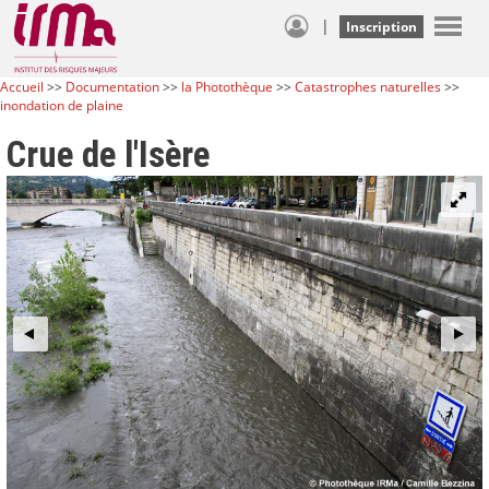
|
Inscription
Accueil
>>
Documentation
>>
la Photothèque
>>
Catastrophes naturelles
>>
inondation de plaine
Crue de l'Isère