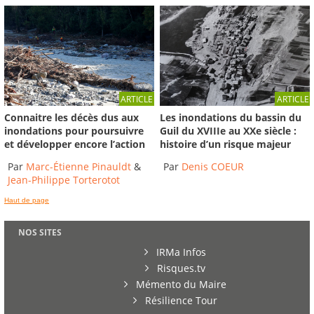
ARTICLE
ARTICLE
Connaitre les décès dus aux
Les inondations du bassin du
inondations pour poursuivre
Guil du XVIIIe au XXe siècle :
et développer encore l’action
histoire d’un risque majeur
Par
Marc-Étienne Pinauldt
&
Par
Denis COEUR
Jean-Philippe Torterotot
Haut de page
NOS SITES
IRMa Infos
Risques.tv
Mémento du Maire
Résilience Tour