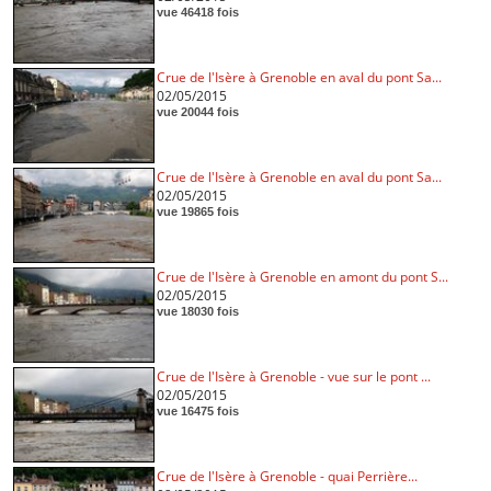
vue 46418 fois
Crue de l'Isère à Grenoble en aval du pont Sa...
02/05/2015
vue 20044 fois
Crue de l'Isère à Grenoble en aval du pont Sa...
02/05/2015
vue 19865 fois
Crue de l'Isère à Grenoble en amont du pont S...
02/05/2015
vue 18030 fois
Crue de l'Isère à Grenoble - vue sur le pont ...
02/05/2015
vue 16475 fois
Crue de l'Isère à Grenoble - quai Perrière...