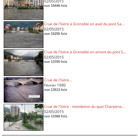
02/05/2015
vue 15446 fois
Crue de l'Isère à Grenoble en aval du pont Sa...
02/05/2015
vue 15255 fois
Crue de l'Isère à Grenoble en amont du pont S...
02/05/2015
vue 13700 fois
Crue de l'Isère...
Février 1990
vue 13513 fois
Crue de l'Isère - inondation du quai Charpena...
02/05/2015
vue 13366 fois