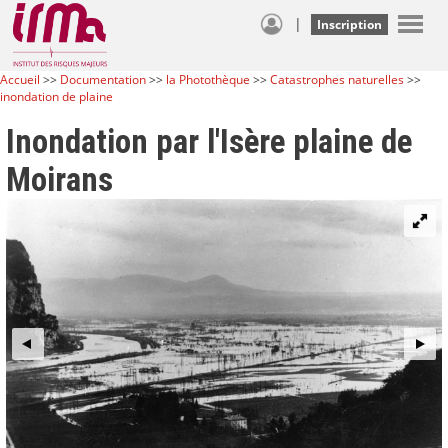
|
Inscription
Accueil
>>
Documentation
>>
la Photothèque
>>
Catastrophes naturelles
>>
inondation de plaine
Inondation par l'Isère plaine de
Moirans