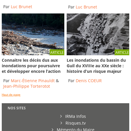
Par
Luc Brunet
Par
Luc Brunet
ARTICLE
ARTICLE
Connaitre les décès dus aux
Les inondations du bassin du
inondations pour poursuivre
Guil du XVIIIe au XXe siècle :
et développer encore l’action
histoire d’un risque majeur
Par
Marc-Étienne Pinauldt
&
Par
Denis COEUR
Jean-Philippe Torterotot
Haut de page
NOS SITES
IRMa Infos
Risques.tv
Mémento du Maire