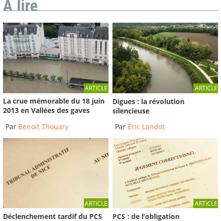
A lire
ARTICLE
ARTICLE
La crue mémorable du 18 juin
Digues : la révolution
2013 en Vallées des gaves
silencieuse
Par
Benoit Thouary
Par
Éric Landot
ARTICLE
ARTICLE
Déclenchement tardif du PCS
PCS : de l’obligation