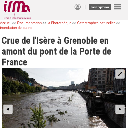
|
Inscription
Accueil
>>
Documentation
>>
la Photothèque
>>
Catastrophes naturelles
>>
inondation de plaine
Crue de l'Isère à Grenoble en
amont du pont de la Porte de
France