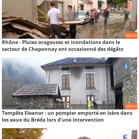
VIDEO
Rhône - Pluies orageuses et inondations dans le
secteur de Chaponnay ont occasionné des dégâts
VIDEO
Tempête Eleanor : un pompier emporté en Isère dans
les eaux du Bréda lors d'une intervention