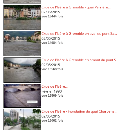
Crue de l'Isère à Grenoble - quai Perrière...
02/05/2015
vue 15444 fois
Crue de l'Isère à Grenoble en aval du pont Sa...
02/05/2015
vue 14984 fois
Crue de l'Isère à Grenoble en amont du pont S...
02/05/2015
vue 13568 fois
Crue de l'Isère...
Février 1990
vue 13509 fois
Crue de l'Isère - inondation du quai Charpena...
02/05/2015
vue 13062 fois