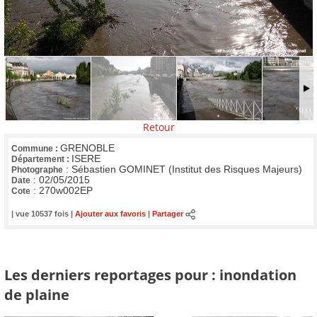
Retour
GRENOBLE
Commune :
ISERE
Département :
:
Sébastien GOMINET (Institut des Risques Majeurs)
Photographe
:
02/05/2015
Date
:
270w002EP
Cote
| vue 10537 fois |
Ajouter aux favoris
|
Partager
Les derniers reportages pour : inondation
de plaine