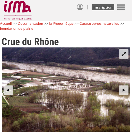
|
Inscription
Accueil
>>
Documentation
>>
la Photothèque
>>
Catastrophes naturelles
>>
inondation de plaine
Crue du Rhône