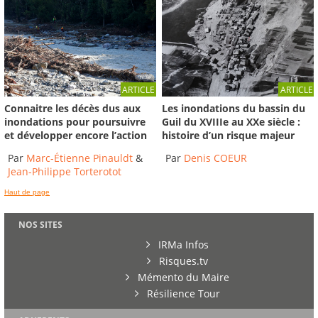
ARTICLE
ARTICLE
Connaitre les décès dus aux
Les inondations du bassin du
inondations pour poursuivre
Guil du XVIIIe au XXe siècle :
et développer encore l’action
histoire d’un risque majeur
Par
Marc-Étienne Pinauldt
&
Par
Denis COEUR
Jean-Philippe Torterotot
Haut de page
NOS SITES
IRMa Infos
Risques.tv
Mémento du Maire
Résilience Tour