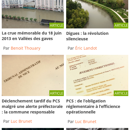
ARTICLE
ARTICLE
La crue mémorable du 18 juin
Digues : la révolution
2013 en Vallées des gaves
silencieuse
Par
Benoit Thouary
Par
Éric Landot
ARTICLE
ARTICLE
Déclenchement tardif du PCS
PCS : de l’obligation
malgré une alerte préfectorale
réglementaire à l’efficience
: la commune responsable
opérationnelle
Par
Luc Brunet
Par
Luc Brunet