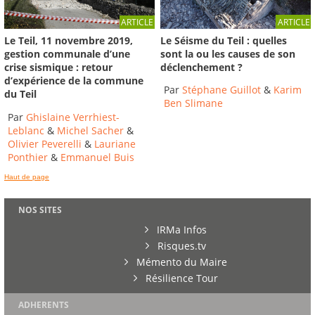
ARTICLE
ARTICLE
Le Séisme du Teil : quelles
Le Teil, 11 novembre 2019,
sont la ou les causes de son
gestion communale d’une
déclenchement ?
crise sismique : retour
d’expérience de la commune
Par
Stéphane Guillot
&
Karim
du Teil
Ben Slimane
Par
Ghislaine Verrhiest-
Leblanc
&
Michel Sacher
&
Olivier Peverelli
&
Lauriane
Ponthier
&
Emmanuel Buis
Haut de page
NOS SITES
IRMa Infos
Risques.tv
Mémento du Maire
Résilience Tour
ADHERENTS