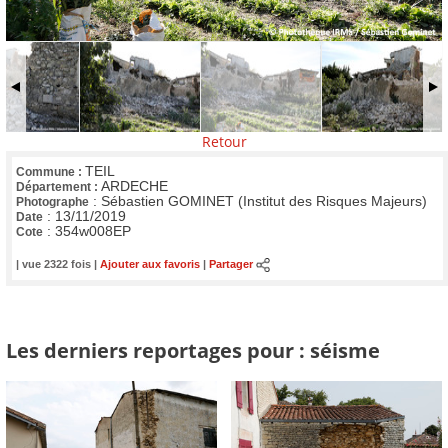
Retour
TEIL
Commune :
ARDECHE
Département :
:
Sébastien GOMINET (Institut des Risques Majeurs)
Photographe
:
13/11/2019
Date
:
354w008EP
Cote
| vue 2322 fois |
Ajouter aux favoris
|
Partager
Les derniers reportages pour : séisme