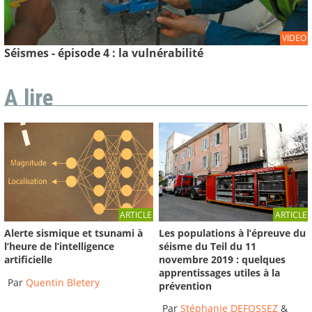
VIDEO
Séismes - épisode 4 : la vulnérabilité
A lire
ARTICLE
ARTICLE
Les populations à l’épreuve du
Alerte sismique et tsunami à
séisme du Teil du 11
l’heure de l’intelligence
novembre 2019 : quelques
artificielle
apprentissages utiles à la
Par
Quentin Bletery
prévention
Par
Stéphanie DEFOSSEZ
&