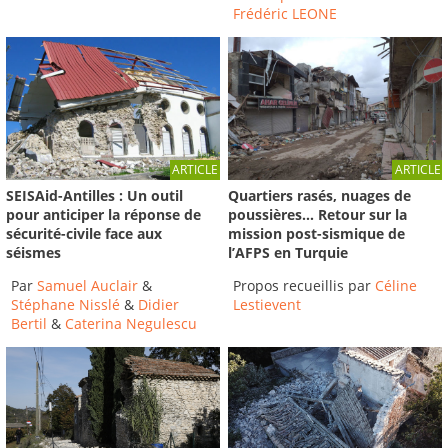
Frédéric LEONE
ARTICLE
ARTICLE
SEISAid-Antilles : Un outil
Quartiers rasés, nuages de
pour anticiper la réponse de
poussières… Retour sur la
sécurité-civile face aux
mission post-sismique de
séismes
l’AFPS en Turquie
Par
Samuel Auclair
&
Propos recueillis par
Céline
Stéphane Nisslé
&
Didier
Lestievent
Bertil
&
Caterina Negulescu