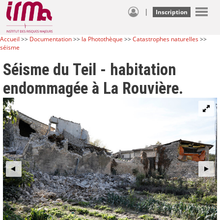
|
Inscription
Accueil
>>
Documentation
>>
la Photothèque
>>
Catastrophes naturelles
>>
séisme
Séisme du Teil - habitation
endommagée à La Rouvière.