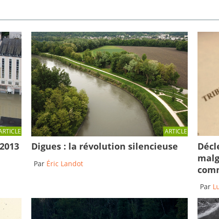
ARTICLE
ARTICLE
Décl
 2013
Digues : la révolution silencieuse
malg
Par
Éric Landot
comm
Par
L