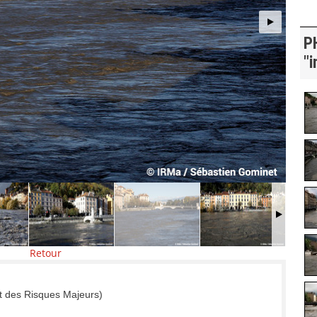
P
"i
Retour
t des Risques Majeurs)