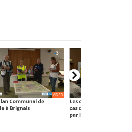
VIDEO
 Plan Communal de
Les comportements à con
e à Brignais
cas d'inondations : des cl
par l'IRMa et la mission 