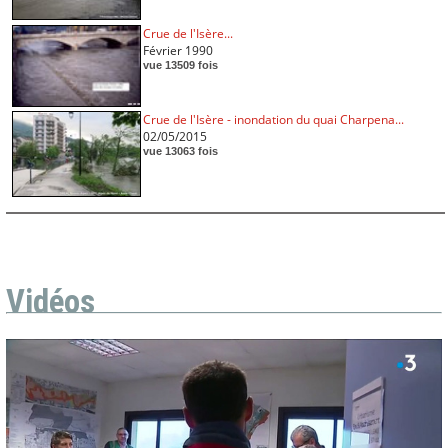
Crue de l'Isère...
Février 1990
vue 13509 fois
Crue de l'Isère - inondation du quai Charpena...
02/05/2015
vue 13063 fois
Vidéos