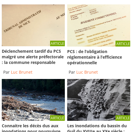
ARTICLE
ARTICLE
Déclenchement tardif du PCS
PCS : de l’obligation
malgré une alerte préfectorale
réglementaire à l’efficience
: la commune responsable
opérationnelle
Par
Luc Brunet
Par
Luc Brunet
ARTICLE
ARTICLE
Connaitre les décès dus aux
Les inondations du bassin du
inondations pour poursuivre
Guil du XVIIIe au XXe siècle :