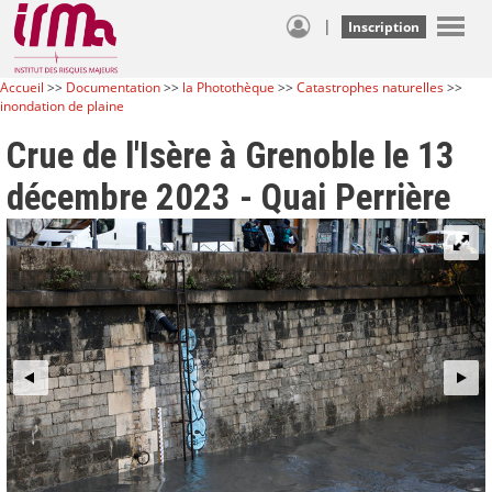
|
Inscription
Accueil
>>
Documentation
>>
la Photothèque
>>
Catastrophes naturelles
>>
inondation de plaine
Crue de l'Isère à Grenoble le 13
décembre 2023 - Quai Perrière