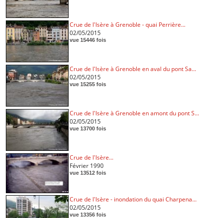
Crue de l'Isère à Grenoble - quai Perrière...
02/05/2015
vue 15446 fois
Crue de l'Isère à Grenoble en aval du pont Sa...
02/05/2015
vue 15255 fois
Crue de l'Isère à Grenoble en amont du pont S...
02/05/2015
vue 13700 fois
Crue de l'Isère...
Février 1990
vue 13512 fois
Crue de l'Isère - inondation du quai Charpena...
02/05/2015
vue 13356 fois