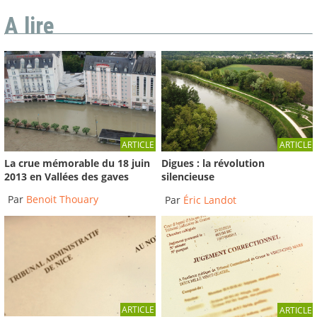
A lire
ARTICLE
ARTICLE
La crue mémorable du 18 juin
Digues : la révolution
2013 en Vallées des gaves
silencieuse
Par
Benoit Thouary
Par
Éric Landot
ARTICLE
ARTICLE