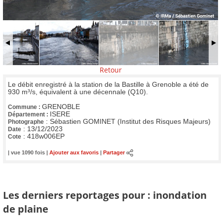
Retour
Le débit enregistré à la station de la Bastille à Grenoble a été de
930 m³/s, équivalent à une décennale (Q10).
GRENOBLE
Commune :
ISERE
Département :
:
Sébastien GOMINET (Institut des Risques Majeurs)
Photographe
:
13/12/2023
Date
:
418w006EP
Cote
| vue 1090 fois |
Ajouter aux favoris
|
Partager
Les derniers reportages pour : inondation
de plaine