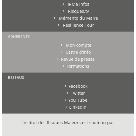
IRMa Infos
Risques.tv
Mémento du Maire
Résilience Tour
ADHERENTS
Mon compte
Lettre d'info
Revue de presse
Formations
RESEAUX
Facebook
Twitter
You Tube
Linkedin
L'Institut des Risques Majeurs est soutenu par :