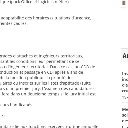
ique (pack Office et logiciels métier)
t adaptabilité des horaires (situations d’urgence,
reintes cadres.
6
Ar
grades d'attachés et ingénieurs territoriaux,
sant les conditions leur permettant de se
ou d'ingénieur territorial. Dans ce cas, un CDD de
conduction et passage en CDI après 6 ans de
In
 la fonction publique, la priorité des
in
aires ou inscrits sur les listes d'aptitude (suite
d’
ors d'un premier jury. L'examen des candidatures
cru
 fera dans un deuxième temps si le jury initial est
19
lleurs handicapés.
Me
sol
e :
des
itaire lié aux fonctions exercées + prime annuelle
03