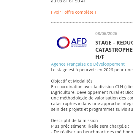
au 03 81 61 50 41
[ voir l'offre complète ]
08/06/2026
STAGE - REDU
CATASTROPHE 
H/F
Agence Française de Développement
Le stage est à pourvoir en 2026 pour une
Objectif et Modalités
En coordination avec la division CLN (cli
(Agriculture, Développement rural et Biod
une méthodologie de valorisation des co
catastrophes » dans une approche intégr
sein des projets et programmes suivis au 
Descriptif de la mission
Plus précisément, il/elle sera chargé.e :
- De réaliser un benchmark des méthodol