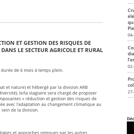
Cr
él
qu
Pie
04
CTION ET GESTION DES RISQUES DE
Co
DANS LE SECTEUR AGRICOLE ET RURAL
dia
l’a
02
 durée de 6 mois à temps plein.
Pro
col
mat et nature) et hébergé par la division ARB
27
iversité), le/la stagiaire sera chargé.de proposer
mposantes « réduction et gestion des risques de
ée avec l’adaptation au changement climatique au
sein de la division.
Déc
ogies et approches retenues par les autres