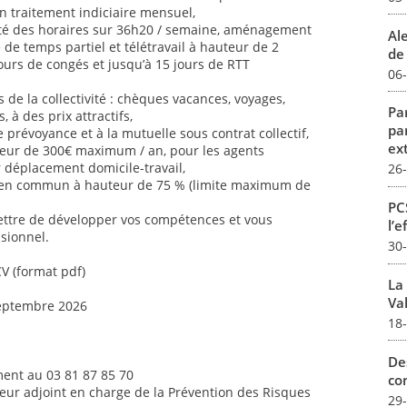
n traitement indiciaire mensuel,
ilité des horaires sur 36h20 / semaine, aménagement
Al
é de temps partiel et télétravail à hauteur de 2
de 
jours de congés et jusqu’à 15 jours de RTT
06
de la collectivité : chèques vacances, voyages,
Par
s, à des prix attractifs,
pa
 prévoyance et à la mutuelle sous contrat collectif,
ex
uteur de 300€ maximum / an, pour les agents
ur déplacement domicile-travail,
26
 en commun à hauteur de 75 % (limite maximum de
PCS
ettre de développer vos compétences et vous
l’e
sionnel.
30
CV (format pdf)
La
Val
septembre 2026
18
De
ent au 03 81 87 85 70
con
teur adjoint en charge de la Prévention des Risques
29