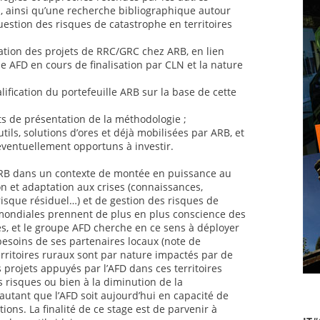
al, ainsi qu’une recherche bibliographique autour
uestion des risques de catastrophe en territoires
ation des projets de RRC/GRC chez ARB, en lien
 AFD en cours de finalisation par CLN et la nature
lification du portefeuille ARB sur la base de cette
ts de présentation de la méthodologie ;
utils, solutions d’ores et déjà mobilisées par ARB, et
éventuellement opportuns à investir.
 ARB dans un contexte de montée en puissance au
n et adaptation aux crises (connaissances,
risque résiduel…) et de gestion des risques de
mondiales prennent de plus en plus conscience des
es, et le groupe AFD cherche en ce sens à déployer
 besoins de ses partenaires locaux (note de
rritoires ruraux sont par nature impactés par de
 projets appuyés par l’AFD dans ces territoires
s risques ou bien à la diminution de la
autant que l’AFD soit aujourd’hui en capacité de
ions. La finalité de ce stage est de parvenir à