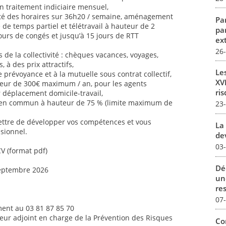
n traitement indiciaire mensuel,
ilité des horaires sur 36h20 / semaine, aménagement
Par
é de temps partiel et télétravail à hauteur de 2
pa
jours de congés et jusqu’à 15 jours de RTT
ex
26
de la collectivité : chèques vacances, voyages,
s, à des prix attractifs,
Le
 prévoyance et à la mutuelle sous contrat collectif,
XVI
uteur de 300€ maximum / an, pour les agents
ris
ur déplacement domicile-travail,
 en commun à hauteur de 75 % (limite maximum de
23
ettre de développer vos compétences et vous
La 
sionnel.
dev
03
CV (format pdf)
Dé
septembre 2026
un
re
07
ent au 03 81 87 85 70
teur adjoint en charge de la Prévention des Risques
Co