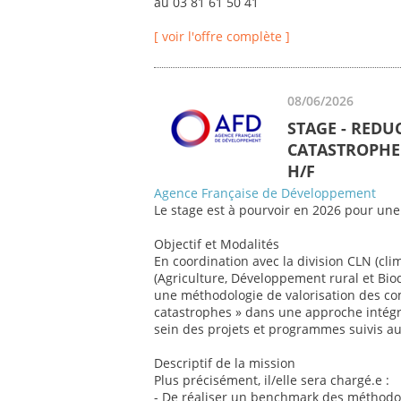
au 03 81 61 50 41
[ voir l'offre complète ]
08/06/2026
STAGE - REDU
CATASTROPHE 
H/F
Agence Française de Développement
Le stage est à pourvoir en 2026 pour une
Objectif et Modalités
En coordination avec la division CLN (cli
(Agriculture, Développement rural et Biod
une méthodologie de valorisation des co
catastrophes » dans une approche intégr
sein des projets et programmes suivis au 
Descriptif de la mission
Plus précisément, il/elle sera chargé.e :
- De réaliser un benchmark des méthodol