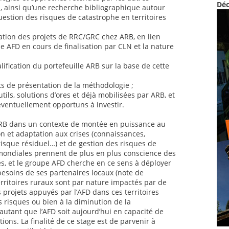
Déc
al, ainsi qu’une recherche bibliographique autour
uestion des risques de catastrophe en territoires
ation des projets de RRC/GRC chez ARB, en lien
 AFD en cours de finalisation par CLN et la nature
lification du portefeuille ARB sur la base de cette
ts de présentation de la méthodologie ;
utils, solutions d’ores et déjà mobilisées par ARB, et
éventuellement opportuns à investir.
 ARB dans un contexte de montée en puissance au
n et adaptation aux crises (connaissances,
risque résiduel…) et de gestion des risques de
mondiales prennent de plus en plus conscience des
es, et le groupe AFD cherche en ce sens à déployer
 besoins de ses partenaires locaux (note de
rritoires ruraux sont par nature impactés par de
 projets appuyés par l’AFD dans ces territoires
s risques ou bien à la diminution de la
autant que l’AFD soit aujourd’hui en capacité de
ions. La finalité de ce stage est de parvenir à