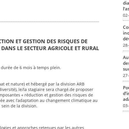
dia
l’a
02
Co
in
dév
CTION ET GESTION DES RISQUES DE
28
DANS LE SECTEUR AGRICOLE ET RURAL
Au
de
 durée de 6 mois à temps plein.
su
27
mat et nature) et hébergé par la division ARB
Pou
iversité), le/la stagiaire sera chargé.de proposer
d’
mposantes « réduction et gestion des risques de
ada
ée avec l’adaptation au changement climatique au
03
sein de la division.
ogies et approches retenues par les autres