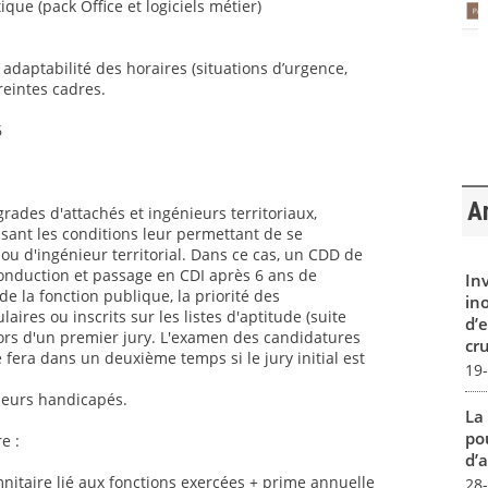
ique (pack Office et logiciels métier)
t adaptabilité des horaires (situations d’urgence,
reintes cadres.
6
Ar
grades d'attachés et ingénieurs territoriaux,
sant les conditions leur permettant de se
ou d'ingénieur territorial. Dans ce cas, un CDD de
conduction et passage en CDI après 6 ans de
In
 la fonction publique, la priorité des
in
aires ou inscrits sur les listes d'aptitude (suite
d’
ors d'un premier jury. L'examen des candidatures
cru
 fera dans un deuxième temps si le jury initial est
19
lleurs handicapés.
La
pou
e :
d’a
itaire lié aux fonctions exercées + prime annuelle
28