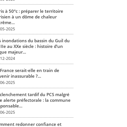
is à 50°c : préparer le territoire
risien à un dôme de chaleur
trême...
-05-2025
s inondations du bassin du Guil du
IIe au XXe siècle : histoire d’un
que majeur...
-12-2024
France serait-elle en train de
enir inassurable ?...
-06-2025
clenchement tardif du PCS malgré
e alerte préfectorale : la commune
sponsable...
-06-2025
mment redonner confiance et