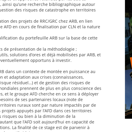
al, ainsi qu’une recherche bibliographique autour
uestion des risques de catastrophe en territoires
ation des projets de RRC/GRC chez ARB, en lien
 AFD en cours de finalisation par CLN et la nature
lification du portefeuille ARB sur la base de cette
ts de présentation de la méthodologie ;
utils, solutions d’ores et déjà mobilisées par ARB, et
éventuellement opportuns à investir.
 ARB dans un contexte de montée en puissance au
n et adaptation aux crises (connaissances,
risque résiduel…) et de gestion des risques de
mondiales prennent de plus en plus conscience des
es, et le groupe AFD cherche en ce sens à déployer
 besoins de ses partenaires locaux (note de
rritoires ruraux sont par nature impactés par de
 projets appuyés par l’AFD dans ces territoires
s risques ou bien à la diminution de la
autant que l’AFD soit aujourd’hui en capacité de
ions. La finalité de ce stage est de parvenir à