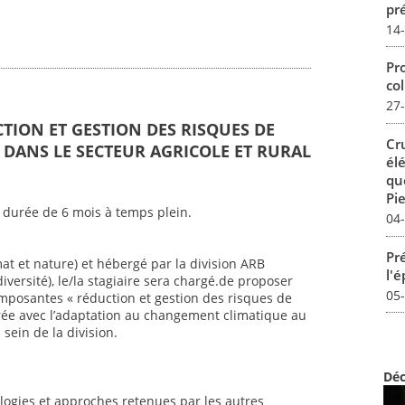
pré
14
Pro
col
27
CTION ET GESTION DES RISQUES DE
Cr
DANS LE SECTEUR AGRICOLE ET RURAL
él
qu
Pie
 durée de 6 mois à temps plein.
04
Pré
mat et nature) et hébergé par la division ARB
l'
iversité), le/la stagiaire sera chargé.de proposer
05
mposantes « réduction et gestion des risques de
ée avec l’adaptation au changement climatique au
sein de la division.
Déc
ogies et approches retenues par les autres