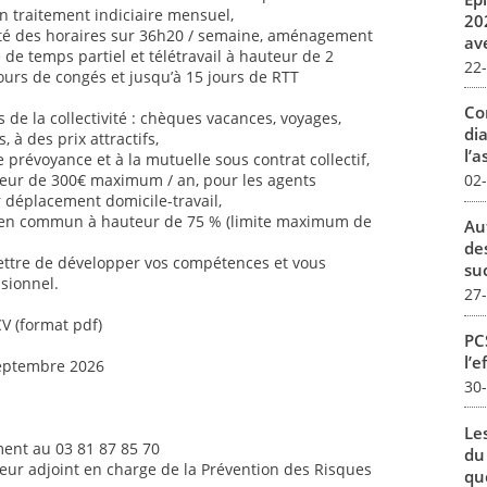
n traitement indiciaire mensuel,
20
ilité des horaires sur 36h20 / semaine, aménagement
av
é de temps partiel et télétravail à hauteur de 2
22
jours de congés et jusqu’à 15 jours de RTT
Co
de la collectivité : chèques vacances, voyages,
dia
s, à des prix attractifs,
l’a
 prévoyance et à la mutuelle sous contrat collectif,
uteur de 300€ maximum / an, pour les agents
02
ur déplacement domicile-travail,
 en commun à hauteur de 75 % (limite maximum de
Au
de
ettre de développer vos compétences et vous
su
sionnel.
27
CV (format pdf)
PCS
l’e
septembre 2026
30
Le
ent au 03 81 87 85 70
du
teur adjoint en charge de la Prévention des Risques
qu