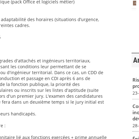
ique (pack Office et logiciels métier)
t adaptabilité des horaires (situations d’urgence,
reintes cadres.
6
Ar
grades d'attachés et ingénieurs territoriaux,
sant les conditions leur permettant de se
ou d'ingénieur territorial. Dans ce cas, un CDD de
conduction et passage en CDI après 6 ans de
Ris
 la fonction publique, la priorité des
pro
aires ou inscrits sur les listes d'aptitude (suite
23
ors d'un premier jury. L'examen des candidatures
 fera dans un deuxième temps si le jury initial est
Co
in
lleurs handicapés.
dév
28
e :
itaire lié aux fonctions exercées + prime annuelle
Ép