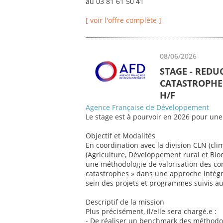
au 03 81 61 50 41
[ voir l'offre complète ]
08/06/2026
STAGE - REDU
CATASTROPHE 
H/F
Agence Française de Développement
Le stage est à pourvoir en 2026 pour une
Objectif et Modalités
En coordination avec la division CLN (cli
(Agriculture, Développement rural et Biod
une méthodologie de valorisation des co
catastrophes » dans une approche intégr
sein des projets et programmes suivis au 
Descriptif de la mission
Plus précisément, il/elle sera chargé.e :
- De réaliser un benchmark des méthodol