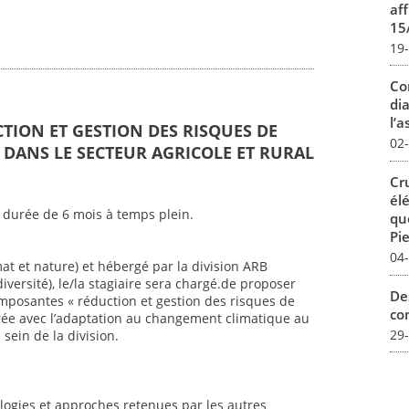
aff
15
19
Co
dia
l’a
CTION ET GESTION DES RISQUES DE
02
DANS LE SECTEUR AGRICOLE ET RURAL
Cr
él
 durée de 6 mois à temps plein.
qu
Pie
04
mat et nature) et hébergé par la division ARB
iversité), le/la stagiaire sera chargé.de proposer
De
mposantes « réduction et gestion des risques de
con
ée avec l’adaptation au changement climatique au
29
sein de la division.
ogies et approches retenues par les autres