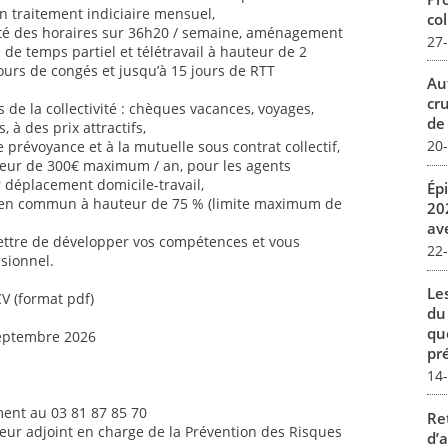
n traitement indiciaire mensuel,
col
ilité des horaires sur 36h20 / semaine, aménagement
27
é de temps partiel et télétravail à hauteur de 2
jours de congés et jusqu’à 15 jours de RTT
Au
cr
de la collectivité : chèques vacances, voyages,
de
s, à des prix attractifs,
20
 prévoyance et à la mutuelle sous contrat collectif,
uteur de 300€ maximum / an, pour les agents
ur déplacement domicile-travail,
Ép
 en commun à hauteur de 75 % (limite maximum de
20
av
ettre de développer vos compétences et vous
22
sionnel.
Le
CV (format pdf)
du
qu
septembre 2026
pré
14
ent au 03 81 87 85 70
Re
teur adjoint en charge de la Prévention des Risques
d’