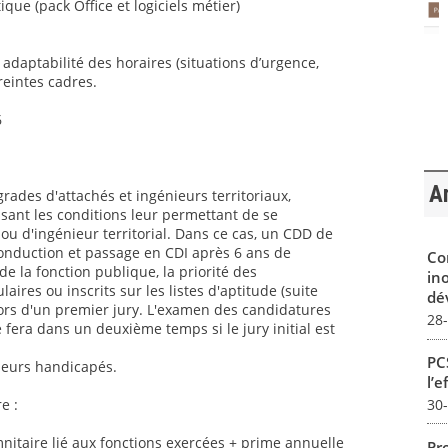
ique (pack Office et logiciels métier)
t adaptabilité des horaires (situations d’urgence,
reintes cadres.
6
Ar
grades d'attachés et ingénieurs territoriaux,
sant les conditions leur permettant de se
ou d'ingénieur territorial. Dans ce cas, un CDD de
conduction et passage en CDI après 6 ans de
Co
 la fonction publique, la priorité des
in
aires ou inscrits sur les listes d'aptitude (suite
dév
ors d'un premier jury. L'examen des candidatures
28
 fera dans un deuxième temps si le jury initial est
PCS
lleurs handicapés.
l’e
30
e :
itaire lié aux fonctions exercées + prime annuelle
Pro