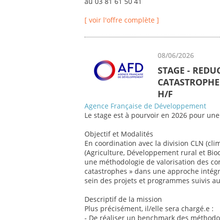
au 03 81 61 50 41
[ voir l'offre complète ]
08/06/2026
STAGE - REDU
CATASTROPHE 
H/F
Agence Française de Développement
Le stage est à pourvoir en 2026 pour une
Objectif et Modalités
En coordination avec la division CLN (cli
(Agriculture, Développement rural et Biod
une méthodologie de valorisation des co
catastrophes » dans une approche intégr
sein des projets et programmes suivis au 
Descriptif de la mission
Plus précisément, il/elle sera chargé.e :
- De réaliser un benchmark des méthodol