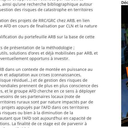
Déc
al, ainsi qu’une recherche bibliographique autour
uestion des risques de catastrophe en territoires
ation des projets de RRC/GRC chez ARB, en lien
 AFD en cours de finalisation par CLN et la nature
lification du portefeuille ARB sur la base de cette
ts de présentation de la méthodologie ;
utils, solutions d’ores et déjà mobilisées par ARB, et
éventuellement opportuns à investir.
 ARB dans un contexte de montée en puissance au
n et adaptation aux crises (connaissances,
risque résiduel…) et de gestion des risques de
mondiales prennent de plus en plus conscience des
es, et le groupe AFD cherche en ce sens à déployer
 besoins de ses partenaires locaux (note de
rritoires ruraux sont par nature impactés par de
 projets appuyés par l’AFD dans ces territoires
s risques ou bien à la diminution de la
autant que l’AFD soit aujourd’hui en capacité de
ions. La finalité de ce stage est de parvenir à