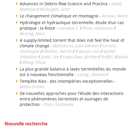
Advances in Debris-flow Science and Practice -
Jakob,
Matthias
/
McDougall, Scott
Le changement climatique en montagne -
Arnoux, Marie
Hydrologie et hydraulique torrentielle, étude d’un cas
pratique : la Roize -
Lamand, E.
/
Piton, Guillaume
/
Recking, Alain
A supply-limited torrent that does not feel the heat of
climate change -
Ballesteros, Juan Antonio
/
Corona,
Christophe
/
Favillier, Adrien
/
Francon, Loïc
/
Guillet,
Sébastien
/
Jiazhi, Qie
/
Lopez-Saez, Jérôme
/
Stoffel, Markus
/
Zhong, Yihua
La plus grande balance à laves torrentielles du monde
est à nouveau fonctionnelle -
Lässig , Reinhard
Tempête Alex : des intempéries exceptionnelles -
Météo-France
De nouvelles approches pour l’étude des interactions
entre phénomènes torrentiels et ouvrages de
protection -
Piton, Guillaume
Nouvelle recherche