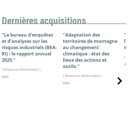
Dernières acquisitions
"Le bureau d'enquêtes
"Adaptation des
"
et d'analyses sur les
territoires de montagne
l
risques industriels (BEA-
au changement
n
RI) : le rapport annuel
climatique : état des
[ 
2025."
lieux des actions et
00
outils."
[ Ressource électronique ]
[ Ressource électronique ]
0000
0000