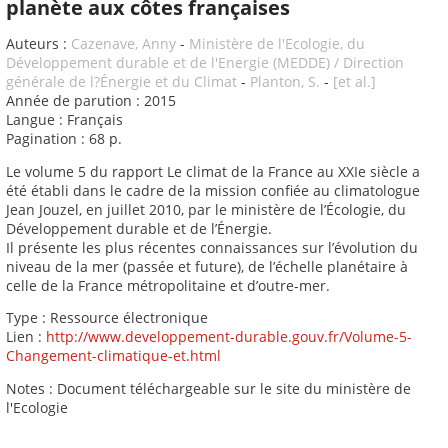
planète aux côtes françaises
Auteurs :
Cazenave, Anny
-
Ministère de l'Ecologie, du
Développement durable et de l'Energie (MEDDE) / Direction
générale de l?Énergie et du Climat
-
Planton, S.
-
[et al.]
Année de parution : 2015
Langue : Français
Pagination : 68 p.
Le volume 5 du rapport Le climat de la France au XXIe siècle a
été établi dans le cadre de la mission confiée au climatologue
Jean Jouzel, en juillet 2010, par le ministère de l’Écologie, du
Développement durable et de l’Énergie.
Il présente les plus récentes connaissances sur l’évolution du
niveau de la mer (passée et future), de l’échelle planétaire à
celle de la France métropolitaine et d’outre-mer.
Type : Ressource électronique
Lien :
http://www.developpement-durable.gouv.fr/Volume-5-
Changement-climatique-et.html
Notes : Document téléchargeable sur le site du ministère de
l'Ecologie