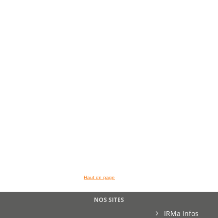
>> VOIR LA BIBLIOTHEQUE
Haut de page
NOS SITES
IRMa Infos