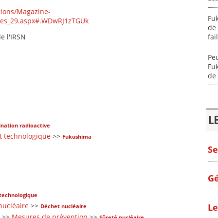
tions/Magazine-
Fuk
res_29.aspx#.WDwRJ1zTGUk
de 
fai
e l'IRSN
Peu
Fuk
de
L
nation radioactive
t technologique
>>
Fukushima
Se
Gé
technologique
nucléaire
>>
Le
Déchet nucléaire
>>
Mesures de prévention
>>
Sûreté nucléaire