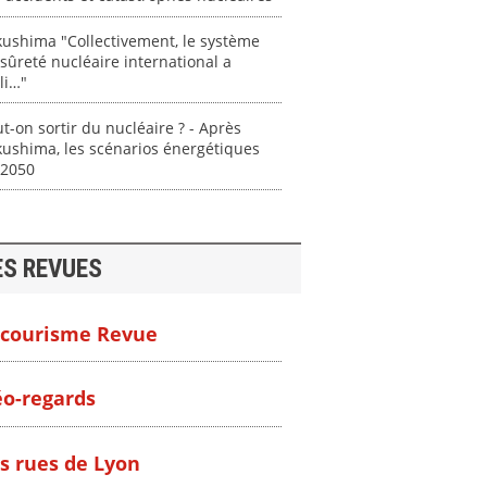
ushima "Collectivement, le système
sûreté nucléaire international a
lli…"
t-on sortir du nucléaire ? - Après
ushima, les scénarios énergétiques
 2050
ES REVUES
courisme Revue
o-regards
s rues de Lyon