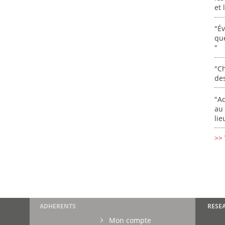
et
"É
que
"
"Ch
de
"Ad
au 
lie
>> 
ADHERENTS
RESE
Mon compte