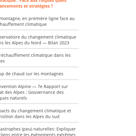
matique : Face aux risques quels
ancements et stratégies ?
montagne, en première ligne face au
chauffement climatique
servatoire du changement climatique
ns les Alpes du Nord — Bilan 2023
réchauffement climatique dans les
pes
ent
"Plan ministériel
"Événements
 en
de gestion des
climatiques
up de chaud sur les montagnes
at des
vagues de
extrêmes : quels
ces en
chaleur."
risques pour le
nvention Alpine — 7e Rapport sur
système financier
[ Ressource électronique ]
tat des Alpes : Gouvernance des
? "
tronique ]
ques naturels
0000
[ Ressource électronique ]
pacts du changement climatique et
0000
nsition dans les Alpes du sud
"Ident
lignes 
astrophes (peu) naturelles: Expliquer
pour d
 liens entre les événements extrêmes