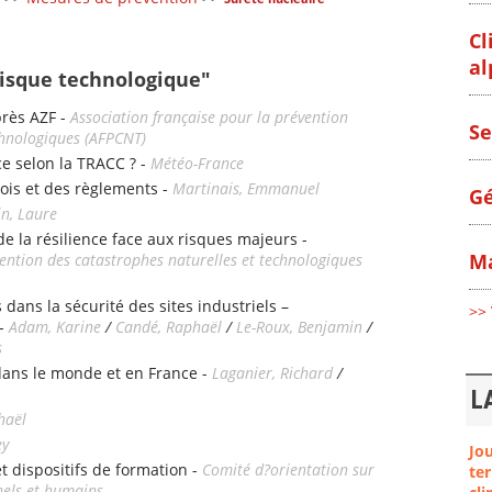
Cl
al
Risque technologique"
près AZF -
Association française pour la prévention
Se
chnologiques (AFPCNT)
ce selon la TRACC ? -
Météo-France
lois et des règlements -
Martinais, Emmanuel
Gé
n, Laure
 la résilience face aux risques majeurs -
Ma
vention des catastrophes naturelles et technologiques
 dans la sécurité des sites industriels –
>> 
 -
Adam, Karine
/
Candé, Raphaël
/
Le-Roux, Benjamin
/
s
 dans le monde et en France -
Laganier, Richard
/
L
haël
ey
Jo
t dispositifs de formation -
Comité d?orientation sur
ter
nels et humains