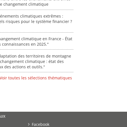
résilie
 le changement climatique
propos
autori
vénements climatiques extrêmes :
acteur
ls risques pour le système financier ?
des Alpe
[ Ressour
angement climatique en France - État
Stéphanie
s connaissances en 2025."
0000
aptation des territoires de montagne
changement climatique : état des
ux des actions et outils."
Voir toutes les sélections thématiques
AUX
Facebook