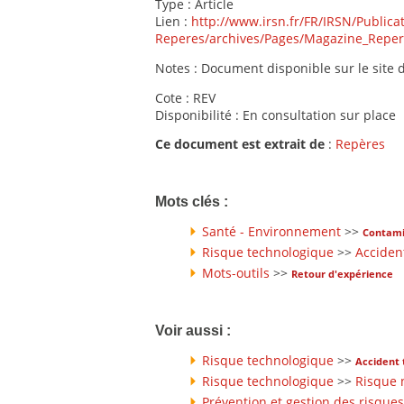
Type : Article
Lien :
http://www.irsn.fr/FR/IRSN/Publica
Reperes/archives/Pages/Magazine_Repe
Notes : Document disponible sur le site d
Cote : REV
Disponibilité : En consultation sur place
Ce document est extrait de
:
Repères
Mots clés :
Santé - Environnement
>>
Contami
Risque technologique
>>
Acciden
Mots-outils
>>
Retour d'expérience
Voir aussi :
Risque technologique
>>
Accident 
Risque technologique
>>
Risque 
Prévention et gestion des risques