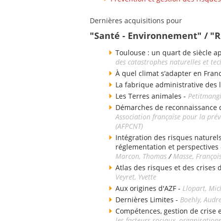
Dernières acquisitions pour
"Santé - Environnement" / "
Toulouse : un quart de siècle a
des catastrophes naturelles et te
À quel climat s’adapter en Fran
La fabrique administrative des 
Les Terres animales -
Petitmangi
Démarches de reconnaissance de
Association française pour la pré
(AFPCNT)
Intégration des risques naturels
réglementation et perspectives
Marcon, Thomas
/
Masse, Françoi
Atlas des risques et des crises
Veyret, Yvette
Aux origines d'AZF -
Llopart, Mic
Dernières Limites -
Boehly, Audr
Compétences, gestion de crise e
les facteurs sociaux, organisation