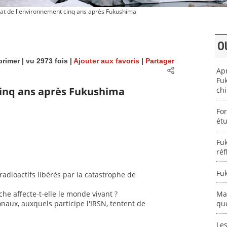
tat de l'environnement cinq ans après Fukushima
O
rimer
| vu 2973 fois |
Ajouter aux favoris
|
Partager
Apr
Fuk
cinq ans après Fukushima
ch
For
ét
Fuk
réf
Fuk
adioactifs libérés par la catastrophe de
e affecte-t-elle le monde vivant ?
Mai
aux, auxquels participe l'IRSN, tentent de
que
Les