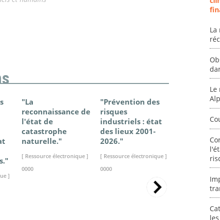
cli
fin
La 
ré
Ob
da
ns
Le 
Al
s
"La
"Prévention des
"Changem
reconnaissance de
risques
climatique
Co
l'état de
industriels : état
France - Ét
catastrophe
des lieux 2001-
connaissan
Co
at
naturelle."
2026."
2025."
l'é
[ Ressource électronique ]
[ Ressource électronique ]
[ Ressource élec
ris
s."
0000
0000
0000
ue ]
Im
tra
Cat
les