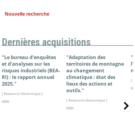
Nouvelle recherche
Dernières acquisitions
"Le bureau d'enquêtes
"Adaptation des
"
et d'analyses sur les
territoires de montagne
l
risques industriels (BEA-
au changement
n
RI) : le rapport annuel
climatique : état des
[ 
2025."
lieux des actions et
00
outils."
[ Ressource électronique ]
[ Ressource électronique ]
0000
0000