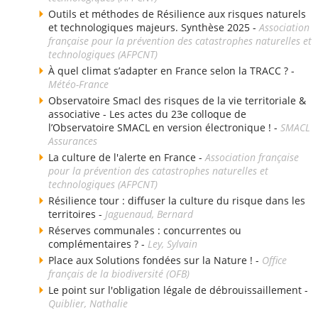
Outils et méthodes de Résilience aux risques naturels
et technologiques majeurs. Synthèse 2025 -
Association
française pour la prévention des catastrophes naturelles et
technologiques (AFPCNT)
À quel climat s’adapter en France selon la TRACC ? -
Météo-France
Observatoire Smacl des risques de la vie territoriale &
associative - Les actes du 23e colloque de
l’Observatoire SMACL en version électronique ! -
SMACL
Assurances
La culture de l'alerte en France -
Association française
pour la prévention des catastrophes naturelles et
technologiques (AFPCNT)
Résilience tour : diffuser la culture du risque dans les
territoires -
Jaguenaud, Bernard
Réserves communales : concurrentes ou
complémentaires ? -
Ley, Sylvain
Place aux Solutions fondées sur la Nature ! -
Office
français de la biodiversité (OFB)
Le point sur l'obligation légale de débrouissaillement -
Quiblier, Nathalie