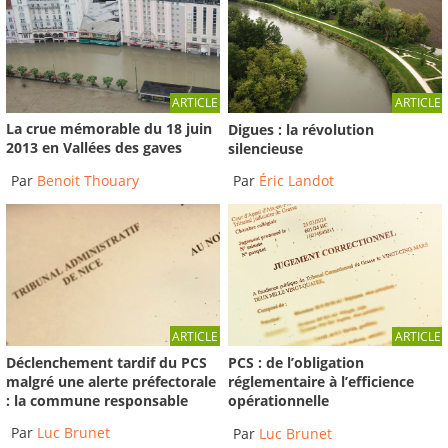
ARTICLE
ARTICLE
La crue mémorable du 18 juin
Digues : la révolution
2013 en Vallées des gaves
silencieuse
Par
Benoit Thouary
Par
Éric Landot
ARTICLE
ARTICLE
Déclenchement tardif du PCS
PCS : de l’obligation
malgré une alerte préfectorale
réglementaire à l’efficience
: la commune responsable
opérationnelle
Par
Luc Brunet
Par
Luc Brunet