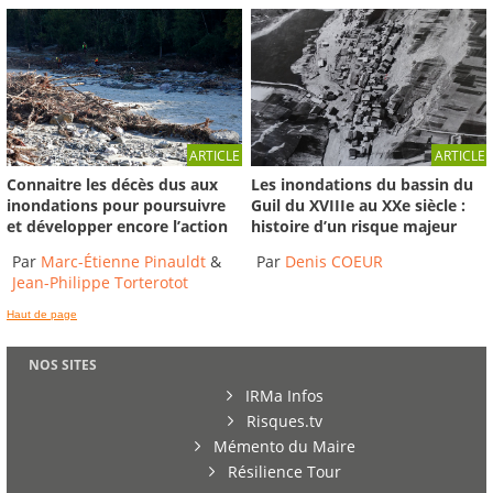
ARTICLE
ARTICLE
Connaitre les décès dus aux
Les inondations du bassin du
inondations pour poursuivre
Guil du XVIIIe au XXe siècle :
et développer encore l’action
histoire d’un risque majeur
Par
Marc-Étienne Pinauldt
&
Par
Denis COEUR
Jean-Philippe Torterotot
Haut de page
NOS SITES
IRMa Infos
Risques.tv
Mémento du Maire
Résilience Tour