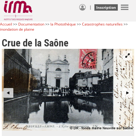
|
Inscription
Accueil
>>
Documentation
>>
la Photothèque
>>
Catastrophes naturelles
>>
inondation de plaine
Crue de la Saône