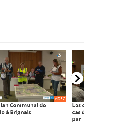
VIDEO
 Plan Communal de
Les comportements à con
e à Brignais
cas d'inondations : des cl
par l'IRMa et la mission 