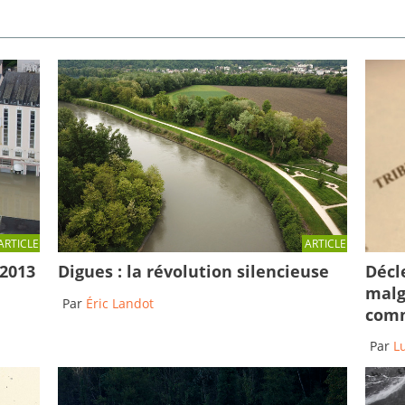
ARTICLE
ARTICLE
Décl
 2013
Digues : la révolution silencieuse
malg
Par
Éric Landot
comm
Par
L