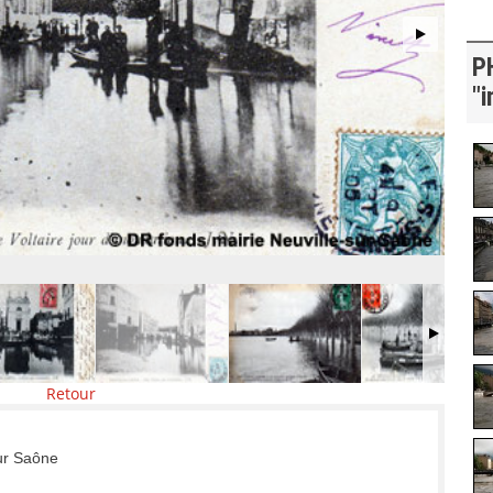
P
"i
Retour
sur Saône