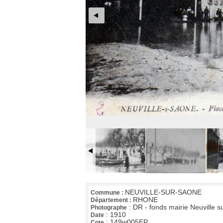
NEUVILLE-SUR-SAONE
Commune :
RHONE
Département :
:
DR - fonds mairie Neuville 
Photographe
:
1910
Date
:
149w005EP
Cote