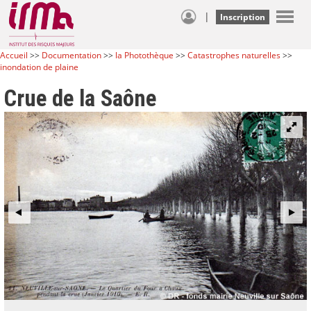
|
Inscription
Accueil
>>
Documentation
>>
la Photothèque
>>
Catastrophes naturelles
>>
inondation de plaine
Crue de la Saône