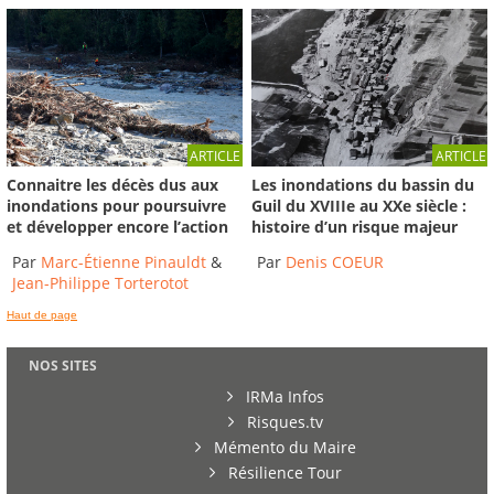
ARTICLE
ARTICLE
Connaitre les décès dus aux
Les inondations du bassin du
inondations pour poursuivre
Guil du XVIIIe au XXe siècle :
et développer encore l’action
histoire d’un risque majeur
Par
Marc-Étienne Pinauldt
&
Par
Denis COEUR
Jean-Philippe Torterotot
Haut de page
NOS SITES
IRMa Infos
Risques.tv
Mémento du Maire
Résilience Tour