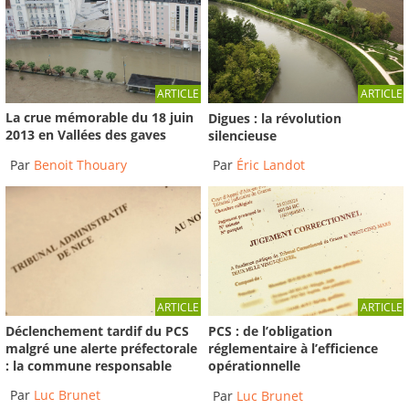
ARTICLE
ARTICLE
La crue mémorable du 18 juin
Digues : la révolution
2013 en Vallées des gaves
silencieuse
Par
Benoit Thouary
Par
Éric Landot
ARTICLE
ARTICLE
Déclenchement tardif du PCS
PCS : de l’obligation
malgré une alerte préfectorale
réglementaire à l’efficience
: la commune responsable
opérationnelle
Par
Luc Brunet
Par
Luc Brunet