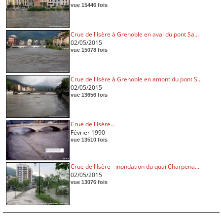
vue 15446 fois
Crue de l'Isère à Grenoble en aval du pont Sa...
02/05/2015
vue 15078 fois
Crue de l'Isère à Grenoble en amont du pont S...
02/05/2015
vue 13656 fois
Crue de l'Isère...
Février 1990
vue 13510 fois
Crue de l'Isère - inondation du quai Charpena...
02/05/2015
vue 13076 fois