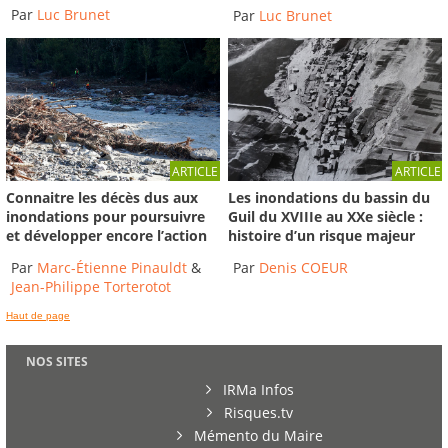
Par
Luc Brunet
Par
Luc Brunet
ARTICLE
ARTICLE
Connaitre les décès dus aux
Les inondations du bassin du
inondations pour poursuivre
Guil du XVIIIe au XXe siècle :
et développer encore l’action
histoire d’un risque majeur
Par
Marc-Étienne Pinauldt
&
Par
Denis COEUR
Jean-Philippe Torterotot
Haut de page
NOS SITES
IRMa Infos
Risques.tv
Mémento du Maire