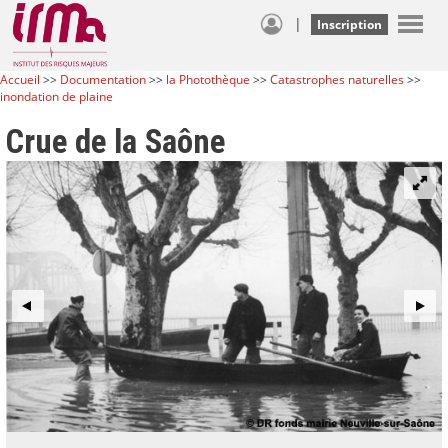
|
Inscription
Accueil
>>
Documentation
>>
la Photothèque
>>
Catastrophes naturelles
>>
inondation de plaine
Crue de la Saône