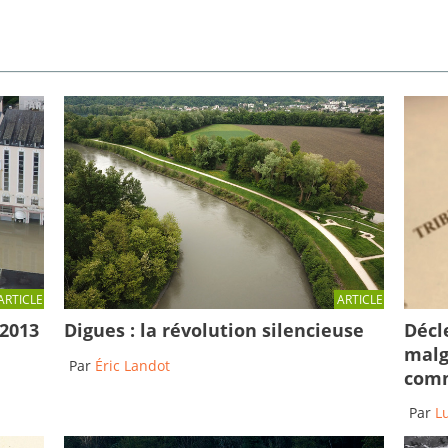
ARTICLE
ARTICLE
Décl
 2013
Digues : la révolution silencieuse
malg
Par
Éric Landot
comm
Par
L