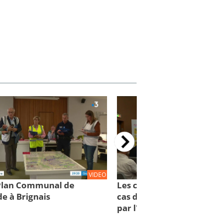
VIDEO
 Plan Communal de
Les comportements à con
e à Brignais
cas d'inondations : des cl
par l'IRMa et la mission 