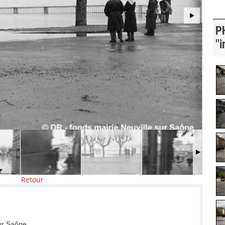
P
"i
Retour
sur Saône