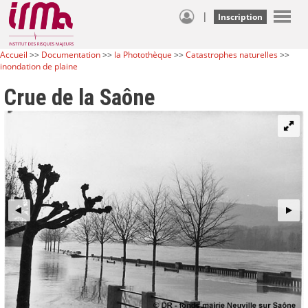
|
Inscription
Accueil
>>
Documentation
>>
la Photothèque
>>
Catastrophes naturelles
>>
inondation de plaine
Crue de la Saône