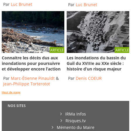
Par
Luc Brunet
Par
Luc Brunet
ARTICLE
ARTICLE
Connaitre les décès dus aux
Les inondations du bassin du
inondations pour poursuivre
Guil du XVIIIe au XXe siècle :
et développer encore l’action
histoire d’un risque majeur
Par
Marc-Étienne Pinauldt
&
Par
Denis COEUR
Jean-Philippe Torterotot
Haut de page
NOS SITES
IRMa Infos
Risques.tv
Mémento du Maire