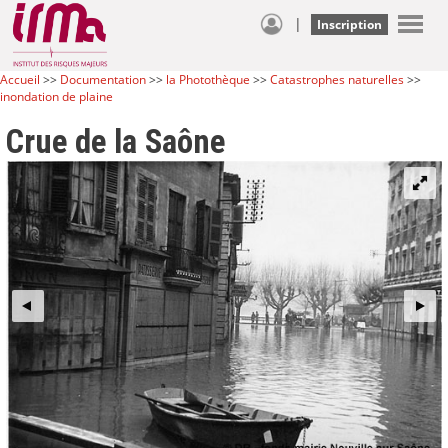
|
Inscription
Accueil
>>
Documentation
>>
la Photothèque
>>
Catastrophes naturelles
>>
inondation de plaine
Crue de la Saône