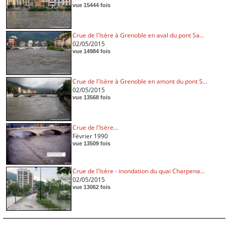
vue 15444 fois
Crue de l'Isère à Grenoble en aval du pont Sa...
02/05/2015
vue 14984 fois
Crue de l'Isère à Grenoble en amont du pont S...
02/05/2015
vue 13568 fois
Crue de l'Isère...
Février 1990
vue 13509 fois
Crue de l'Isère - inondation du quai Charpena...
02/05/2015
vue 13062 fois