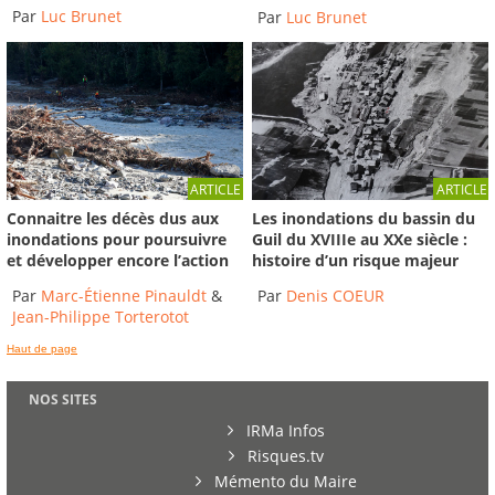
Par
Luc Brunet
Par
Luc Brunet
ARTICLE
ARTICLE
Connaitre les décès dus aux
Les inondations du bassin du
inondations pour poursuivre
Guil du XVIIIe au XXe siècle :
et développer encore l’action
histoire d’un risque majeur
Par
Marc-Étienne Pinauldt
&
Par
Denis COEUR
Jean-Philippe Torterotot
Haut de page
NOS SITES
IRMa Infos
Risques.tv
Mémento du Maire